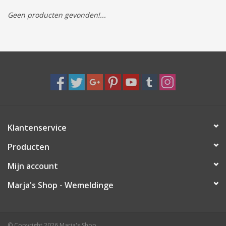
Geen producten gevonden!...
Tassen/Portemonnee
Boeken
Elektra
Baby & Peuter
Klantenservice
Speelgoed & hobby
Producten
Cadeau & feest
Mijn account
Marja's Shop - Wemeldinge
Contact/Locatie
Veiligheid
© Copyright 2026 Marja's Shop