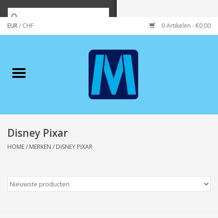
EUR
/
CHF
0 Artikelen - €0,00
Home
Merken
Verzorging
Wonen/koken/huishouden
Disney Pixar
HOME
/
MERKEN
/
DISNEY PIXAR
Koffie & thee
Wenskaarten
Zeeuws/Streek