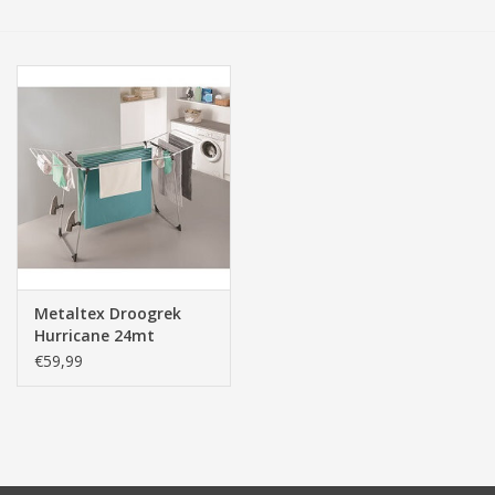
Tassen/Portemonnee
Boeken
Elektra
Baby & Peuter
Speelgoed & hobby
Metaltex Droogrek
Hurricane 24mt
Cadeau & feest
€59,99
Contact/Locatie
Veiligheid