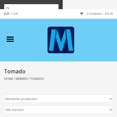
EUR
/
CHF
0 Artikelen - €0,00
Home
Merken
Verzorging
Wonen/koken/huishouden
Tomado
HOME
/
MERKEN
/
TOMADO
Koffie & thee
Wenskaarten
Zeeuws/Streek