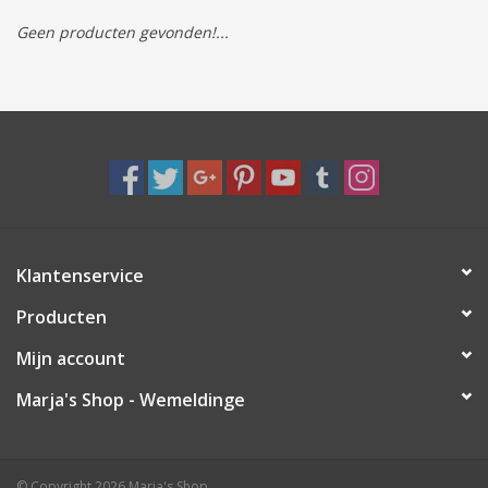
Geen producten gevonden!...
Tassen/Portemonnee
Boeken
Elektra
Baby & Peuter
Klantenservice
Speelgoed & hobby
Producten
Cadeau & feest
Mijn account
Marja's Shop - Wemeldinge
Contact/Locatie
Veiligheid
© Copyright 2026 Marja's Shop