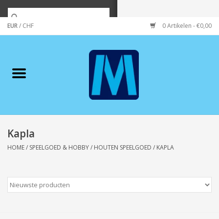
EUR
/
CHF
0 Artikelen - €0,00
Home
Merken
Verzorging
Wonen/koken/huishouden
Kapla
HOME
/
SPEELGOED & HOBBY
/
HOUTEN SPEELGOED
/
KAPLA
Koffie & thee
Wenskaarten
Zeeuws/Streek