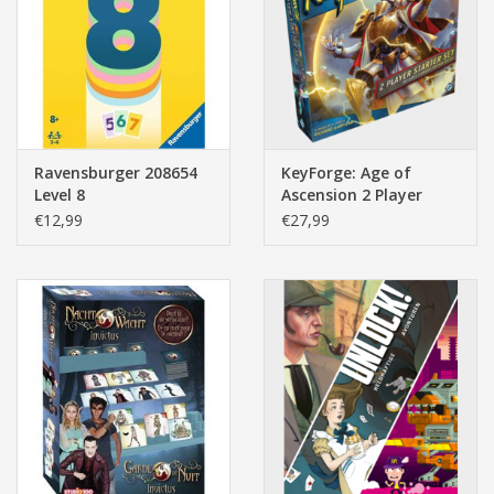
Pasen
Ravensburger 208654
KeyForge: Age of
Level 8
Ascension 2 Player
Starter Set
€12,99
€27,99