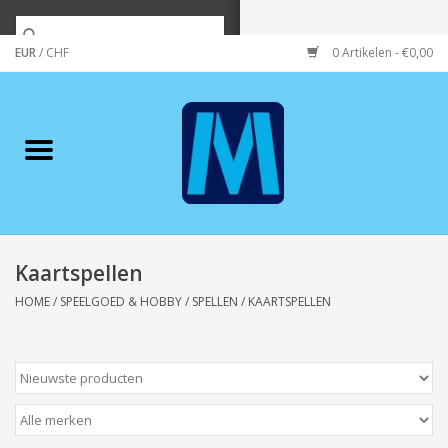
EUR
/
CHF
0 Artikelen - €0,00
Home
Merken
Verzorging
Wonen/koken/huishouden
Kaartspellen
HOME
/
SPEELGOED & HOBBY
/
SPELLEN
/
KAARTSPELLEN
Koffie & thee
Wenskaarten
Zeeuws/Streek