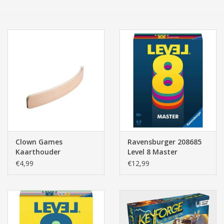
Tassen/Portemonnee
Boeken
Elektra
Baby & Peuter
Speelgoed & hobby
Clown Games
Ravensburger 208685
Kaarthouder
Level 8 Master
Cadeau & feest
€4,99
€12,99
Contact/Locatie
Veiligheid