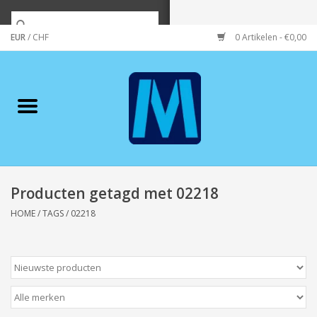
EUR
/
CHF
0 Artikelen - €0,00
Home
Merken
Verzorging
Wonen/koken/huishouden
Producten getagd met 02218
HOME
/
TAGS
/
02218
Koffie & thee
Wenskaarten
Zeeuws/Streek