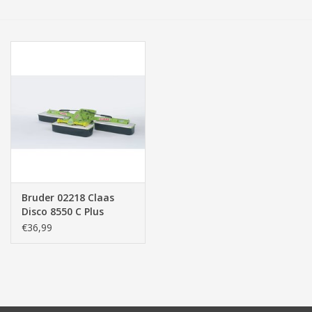
Tassen/Portemonnee
Boeken
Elektra
Baby & Peuter
Speelgoed & hobby
Bruder 02218 Claas
Disco 8550 C Plus
Cadeau & feest
Driedelige Maaier
€36,99
(1:16)
Contact/Locatie
Veiligheid