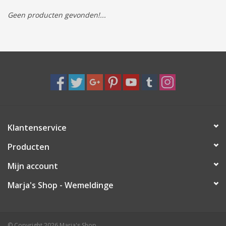
Geen producten gevonden!...
Tassen/Portemonnee
Boeken
Elektra
Baby & Peuter
Klantenservice
Speelgoed & hobby
Producten
Cadeau & feest
Mijn account
Marja's Shop - Wemeldinge
Contact/Locatie
Veiligheid
© Copyright 2026 Marja's Shop