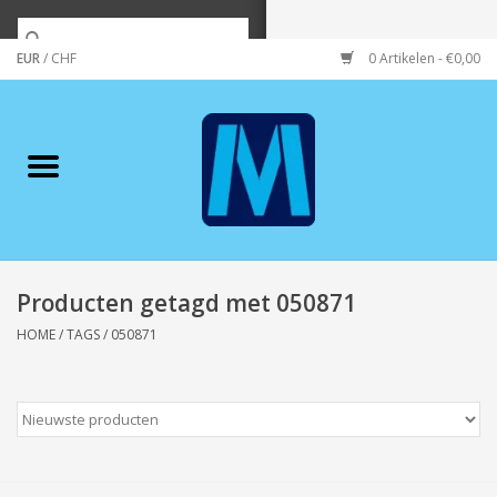
EUR
/
CHF
0 Artikelen - €0,00
Home
Merken
Verzorging
Wonen/koken/huishouden
Producten getagd met 050871
HOME
/
TAGS
/
050871
Koffie & thee
Wenskaarten
Zeeuws/Streek