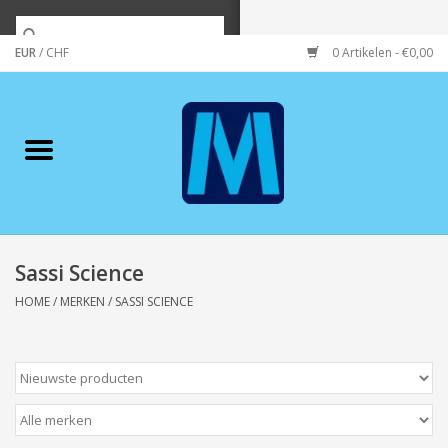
EUR
/
CHF
0 Artikelen - €0,00
Home
Merken
Verzorging
Wonen/koken/huishouden
Sassi Science
HOME
/
MERKEN
/
SASSI SCIENCE
Koffie & thee
Wenskaarten
Zeeuws/Streek