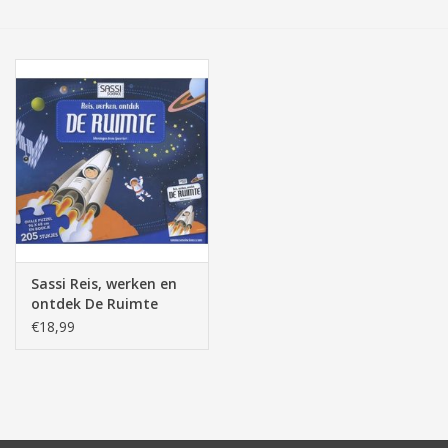
Tassen/Portemonnee
Boeken
Elektra
Baby & Peuter
Speelgoed & hobby
Sassi Reis, werken en
ontdek De Ruimte
Cadeau & feest
puzzel+boekje 205
€18,99
stukjes
Contact/Locatie
Veiligheid