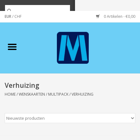
EUR
/
CHF
0 Artikelen - €0,00
Home
Merken
Verzorging
Wonen/koken/huishouden
Verhuizing
HOME
/
WENSKAARTEN
/
MULTIPACK
/
VERHUIZING
Koffie & thee
Wenskaarten
Zeeuws/Streek