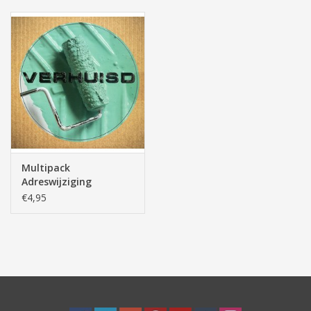
Tassen/Portemonnee
Boeken
Elektra
Baby & Peuter
Multipack
Adreswijziging
Speelgoed & hobby
€4,95
Cadeau & feest
Contact/Locatie
Veiligheid