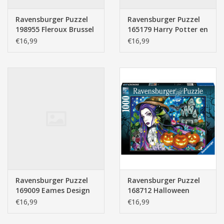
Ravensburger Puzzel
Ravensburger Puzzel
198955 Fleroux Brussel
165179 Harry Potter en
(1000 Stukjes)
de gevangene van
€16,99
€16,99
Azkaban (1000 Stukjes)
Ravensburger Puzzel
Ravensburger Puzzel
169009 Eames Design
168712 Halloween
Spectrum (1000
(1000 Stukjes)
€16,99
€16,99
Stukjes)