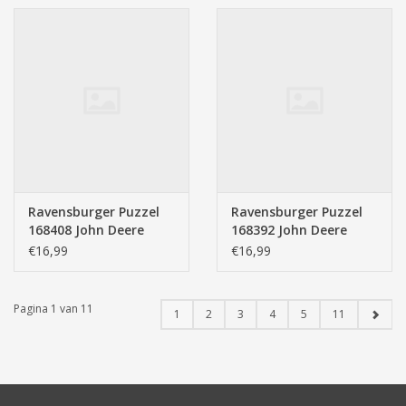
Ravensburger Puzzel
Ravensburger Puzzel
168408 John Deere
168392 John Deere
Legacy (1000 Stukjes)
Toen en Nu (1000
€16,99
€16,99
Stukjes)
Pagina 1 van 11
1
2
3
4
5
11