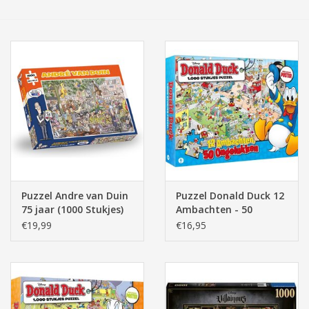
Tassen/Portemonnee
Boeken
Elektra
Baby & Peuter
Speelgoed & hobby
Puzzel Andre van Duin
Puzzel Donald Duck 12
75 jaar (1000 Stukjes)
Ambachten - 50
Cadeau & feest
Ongelukken 1000
€19,99
€16,95
stukjes
Contact/Locatie
Veiligheid