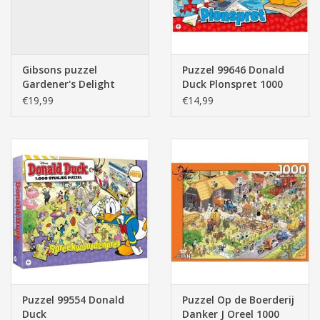
Gibsons puzzel
Puzzel 99646 Donald
Gardener's Delight
Duck Plonspret 1000
1000 stukjes
stukjes
€19,99
€14,99
Puzzel 99554 Donald
Puzzel Op de Boerderij
Duck
Danker J Oreel 1000