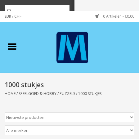
EUR
/
CHF
0 Artikelen - €0,00
Home
Merken
Verzorging
Wonen/koken/huishouden
1000 stukjes
HOME
/
SPEELGOED & HOBBY
/
PUZZELS
/
1000 STUKJES
Koffie & thee
Wenskaarten
Zeeuws/Streek