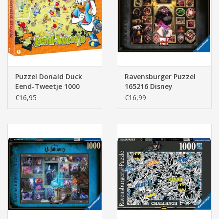
Pasen
Puzzel Donald Duck
Ravensburger Puzzel
Eend-Tweetje 1000
165216 Disney
stukjes
Villainous: Ratigan
€16,95
€16,99