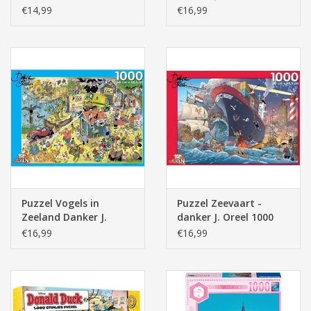
Spreekwoordenpret
stukjes
€14,99
€16,99
1000 stukjes
Puzzel Vogels in
Puzzel Zeevaart -
Zeeland Danker J.
danker J. Oreel 1000
Oreel 1000 stukjes
stukjes
€16,99
€16,99