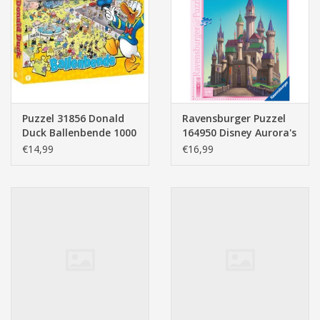
Puzzel 31856 Donald
Ravensburger Puzzel
Duck Ballenbende 1000
164950 Disney Aurora's
stukjes
Castle (1000 Stukjes) -
€14,99
€16,99
(1 hoek is beschadigd)