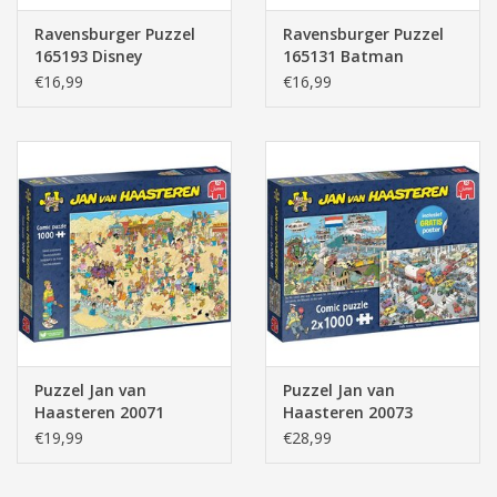
Ravensburger Puzzel
Ravensburger Puzzel
165193 Disney
165131 Batman
Villainous: Hades 1000
Challenge 1000 stukjes
€16,99
€16,99
stukjes
Puzzel Jan van
Puzzel Jan van
Haasteren 20071
Haasteren 20073
Zandsculpturen 1000
Verkeerschaos en Ter
€19,99
€28,99
stukjes
Land ter Zee 2x1000