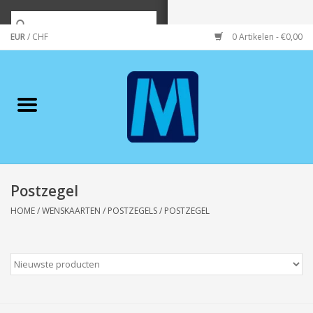
EUR
/
CHF
0 Artikelen - €0,00
Home
Merken
Verzorging
Wonen/koken/huishouden
Postzegel
HOME
/
WENSKAARTEN
/
POSTZEGELS
/
POSTZEGEL
Koffie & thee
Wenskaarten
Zeeuws/Streek