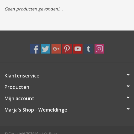
Geen producten gevonden!...
Tassen/Portemonnee
Boeken
Elektra
Baby & Peuter
Klantenservice
Speelgoed & hobby
Producten
Cadeau & feest
Mijn account
Marja's Shop - Wemeldinge
Contact/Locatie
Veiligheid
© Copyright 2026 Marja's Shop