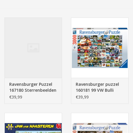
Tassen/Portemonnee
Boeken
Elektra
Baby & Peuter
Speelgoed & hobby
Ravensburger Puzzel
Ravensburger puzzel
167180 Sterrenbeelden
160181 99 VW Bulli
Cadeau & feest
(3000 Stukjes)
Moments 3000 stukjes
€39,99
€39,99
Contact/Locatie
Veiligheid