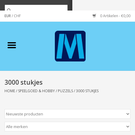
EUR
/
CHF
0 Artikelen - €0,00
Home
Merken
Verzorging
Wonen/koken/huishouden
3000 stukjes
HOME
/
SPEELGOED & HOBBY
/
PUZZELS
/
3000 STUKJES
Koffie & thee
Wenskaarten
Zeeuws/Streek