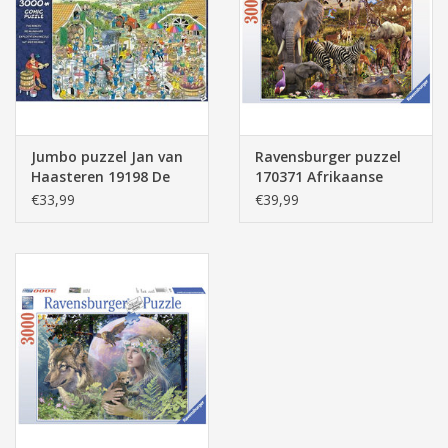
Pasen
Jumbo puzzel Jan van
Ravensburger puzzel
Haasteren 19198 De
170371 Afrikaanse
Wijnmakerij 3000
Dierenwereld 3000
€33,99
€39,99
stukjes
stukjes