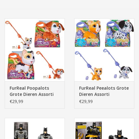
Tassen/Portemonnee
Boeken
Elektra
Baby & Peuter
Speelgoed & hobby
FurReal Poopalots
FurReal Peealots Grote
Grote Dieren Assorti
Dieren Assorti
Cadeau & feest
€29,99
€29,99
Contact/Locatie
Veiligheid