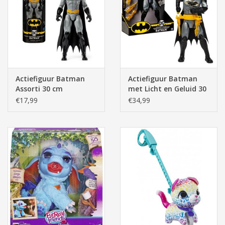
Pasen
Actiefiguur Batman
Actiefiguur Batman
Assorti 30 cm
met Licht en Geluid 30
cm
€17,99
€34,99