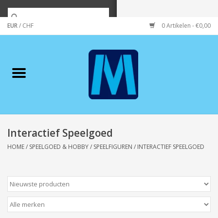
EUR
/
CHF
0 Artikelen - €0,00
Home
Merken
Verzorging
Wonen/koken/huishouden
Interactief Speelgoed
HOME
/
SPEELGOED & HOBBY
/
SPEELFIGUREN
/
INTERACTIEF SPEELGOED
Koffie & thee
Wenskaarten
Zeeuws/Streek