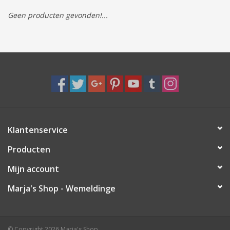
Geen producten gevonden!...
Tassen/Portemonnee
Boeken
Elektra
Baby & Peuter
Klantenservice
Speelgoed & hobby
Producten
Cadeau & feest
Mijn account
Marja's Shop - Wemeldinge
Contact/Locatie
Veiligheid
© Copyright 2026 Marja's Shop