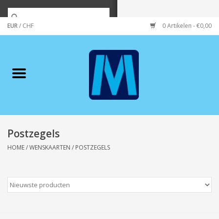
EUR
/
CHF
0 Artikelen - €0,00
Home
Merken
Verzorging
Wonen/koken/huishouden
Postzegels
HOME
/
WENSKAARTEN
/
POSTZEGELS
Koffie & thee
Wenskaarten
Zeeuws/Streek