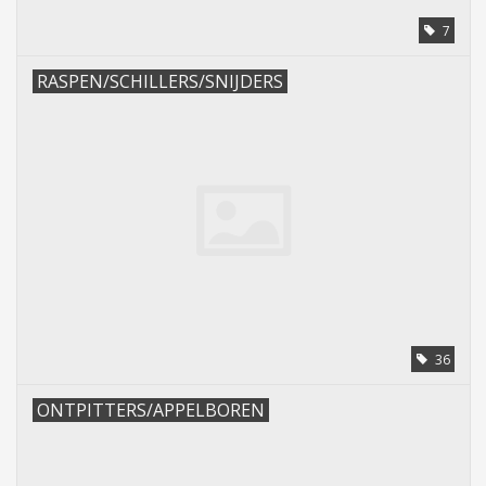
7
Pasen
RASPEN/SCHILLERS/SNIJDERS
36
ONTPITTERS/APPELBOREN