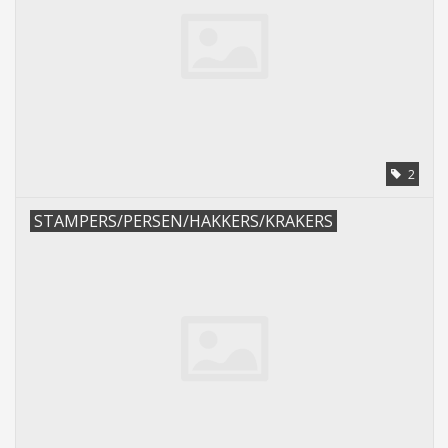
Tassen/Portemonnee
Boeken
Elektra
2
Baby & Peuter
STAMPERS/PERSEN/HAKKERS/KRAKERS
Speelgoed & hobby
Cadeau & feest
Contact/Locatie
Veiligheid