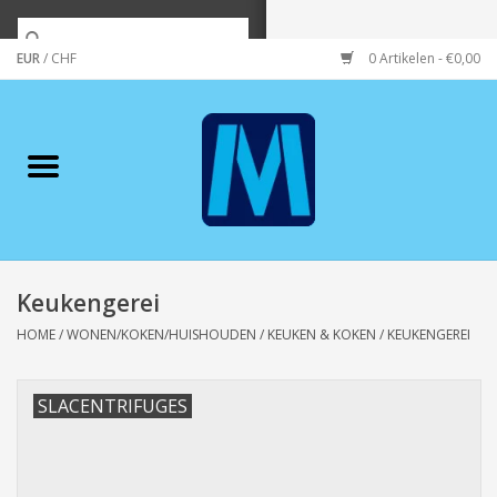
EUR
/
CHF
0 Artikelen - €0,00
Home
Merken
Verzorging
Wonen/koken/huishouden
Keukengerei
HOME
/
WONEN/KOKEN/HUISHOUDEN
/
KEUKEN & KOKEN
/
KEUKENGEREI
Koffie & thee
SLACENTRIFUGES
Wenskaarten
Zeeuws/Streek