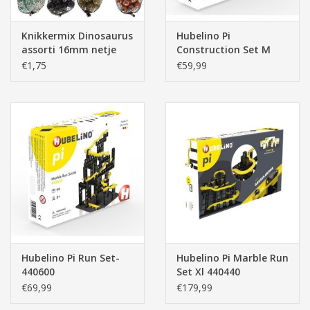
Knikkermix Dinosaurus
Hubelino Pi
assorti 16mm netje
Construction Set M
20stuks
-440013
€1,75
€59,99
Hubelino Pi Run Set-
Hubelino Pi Marble Run
440600
Set Xl 440440
€69,99
€179,99