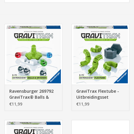
Tassen/Portemonnee
Boeken
Elektra
Baby & Peuter
Speelgoed & hobby
Ravensburger 269792
GraviTrax Flextube -
Cadeau & feest
GraviTrax® Balls &
Uitbreidingsset
Spinner
€11,99
€11,99
Contact/Locatie
Veiligheid