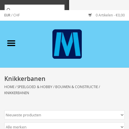
EUR
/
CHF
0 Artikelen - €0,00
Home
Merken
Verzorging
Wonen/koken/huishouden
Knikkerbanen
HOME
/
SPEELGOED & HOBBY
/
BOUWEN & CONSTRUCTIE
/
Koffie & thee
KNIKKERBANEN
Wenskaarten
Zeeuws/Streek