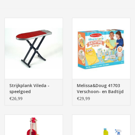
Tassen/Portemonnee
Boeken
Elektra
Baby & Peuter
Speelgoed & hobby
Strijkplank Vileda -
Melissa&Doug 41703
speelgoed
Verschoon- en Badtijd
Cadeau & feest
Speelset
€26,99
€29,99
Contact/Locatie
Veiligheid