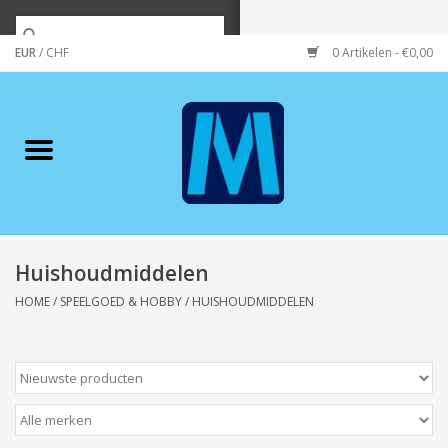
EUR
/
CHF
0 Artikelen - €0,00
Home
Merken
Verzorging
Wonen/koken/huishouden
Huishoudmiddelen
HOME
/
SPEELGOED & HOBBY
/
HUISHOUDMIDDELEN
Koffie & thee
Wenskaarten
Zeeuws/Streek