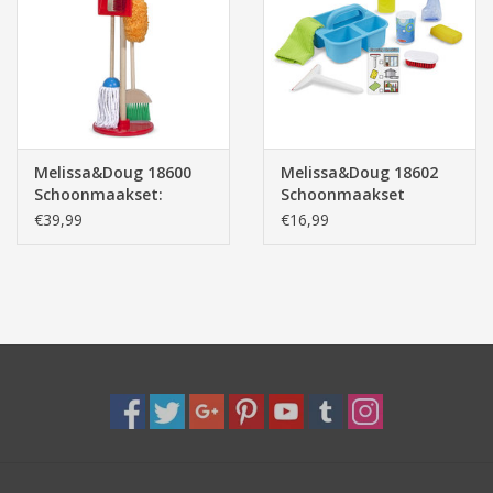
Pasen
Melissa&Doug 18600
Melissa&Doug 18602
Schoonmaakset:
Schoonmaakset
Stoffen, Vegen,
€39,99
€16,99
Dweilen!