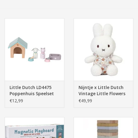
Tassen/Portemonnee
Boeken
Elektra
Baby & Peuter
Speelgoed & hobby
Little Dutch LD4475
Nijntje x Little Dutch
Poppenhuis Speelset
Vintage Little Flowers
Cadeau & feest
Huisdieren
Knuffel 60cm
€12,99
€49,99
Contact/Locatie
Veiligheid