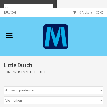
EUR
/
CHF
0 Artikelen - €0,00
Home
Merken
Verzorging
Wonen/koken/huishouden
Little Dutch
HOME
/
MERKEN
/
LITTLE DUTCH
Koffie & thee
Wenskaarten
Zeeuws/Streek