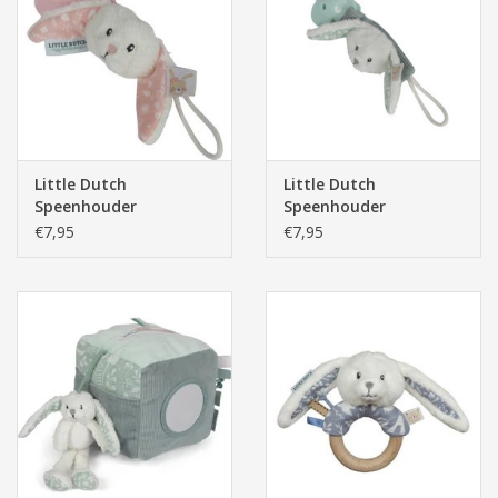
Little Dutch
Little Dutch
Speenhouder
Speenhouder
Adventure Rose
Adventure Mint
€7,95
€7,95