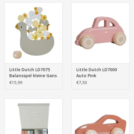
Little Dutch LD7075
Little Dutch LD7000
Balansspel kleine Gans
Auto Pink
- Little Goose
€15,99
€7,50