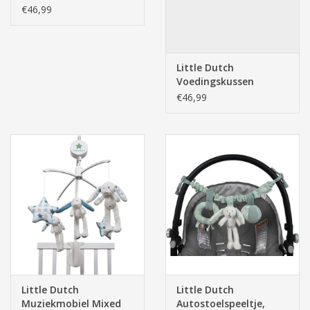
(Blauw) Adventure Blue
€46,99
170cm
Little Dutch
Voedingskussen
(Groen) Adventure
€46,99
Mint 170cm
Little Dutch
Little Dutch
Muziekmobiel Mixed
Autostoelspeeltje,