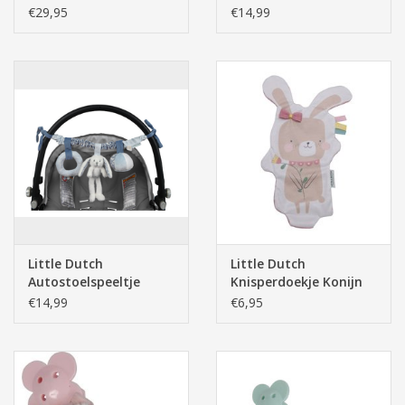
Stars
Adventure Mint
€29,95
€14,99
Little Dutch
Little Dutch
Autostoelspeeltje
Knisperdoekje Konijn
Adventure Blue
€14,99
€6,95