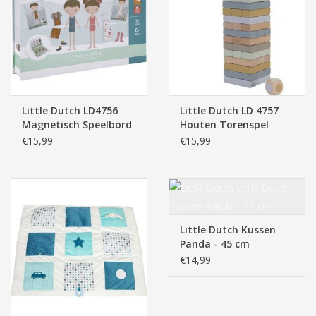
Pasen
Little Dutch LD4756
Little Dutch LD 4757
Magnetisch Speelbord
Houten Torenspel
- Dress Up Jim & Rosa
€15,99
€15,99
Little Dutch Kussen
Panda - 45 cm
€14,99