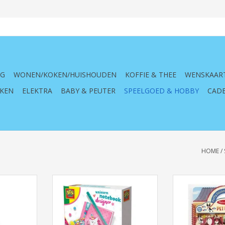
NG
WONEN/KOKEN/HUISHOUDEN
KOFFIE & THEE
WENSKAAR
KEN
ELEKTRA
BABY & PEUTER
SPEELGOED & HOBBY
CADE
HOME
/
ox K3
Unicorn notitieboek designer, 5+,
melissa, d
notitieboek ontwerper, tekenen,
activiteitenboek
NKELWAGEN
knutselen, notitie, eenhoorn,
stickers, huis
versieren, kind, kinderen,
plekjes, dier
creatief, kin