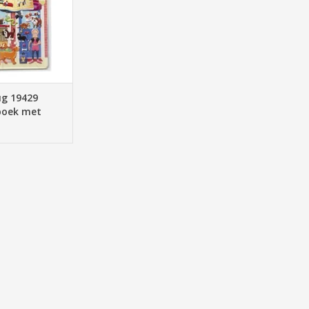
N WINKELWAGEN
g 19429
nboek met
tickers
s