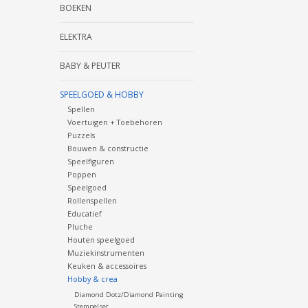
BOEKEN
ELEKTRA
BABY & PEUTER
SPEELGOED & HOBBY
Spellen
Voertuigen + Toebehoren
Puzzels
Bouwen & constructie
Speelfiguren
Poppen
Speelgoed
Rollenspellen
Educatief
Pluche
Houten speelgoed
Muziekinstrumenten
Keuken & accessoires
Hobby & crea
Diamond Dotz/Diamond Painting
Stempelset