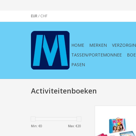
EUR
/
CHF
HOME
MERKEN
VERZORGI
TASSEN/PORTEMONNEE
BOE
PASEN
Activiteitenboeken
Studio 100 Funb
TOEVOEGEN AAN WI
Min: €
0
Max: €
20