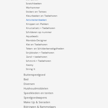
Scratchboeken
Warhammer
Stickers en Tattoos
Kleurboeken en Toebehoren
Activiteitenboeken
Knippen en Plakken
Knutselsets + Toebehoren
Schilderen op nummer
Aquabeads
Mandala-Designer
Klei en Toebehoren
Teken- en Schilderbenodigdheden
Strijkkralen + Toebehoren
Zand + toebehoren
Schmink + Toebehoren
Xoomy
String It
Buitenspeelgoed
Bad
Diversen
Huishoudmiddelen
Speelkleden en tenten
Speelgoedwapens
Make Up & Sieraden
Bijtringen & Rammelaars