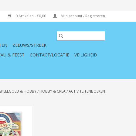
0 Artikelen - €0,00
Mijn account / Registreren
TEN
ZEEUWS/STREEK
AU & FEEST
CONTACT/LOCATIE
VEILIGHEID
SPEELGOED & HOBBY
/
HOBBY & CREA
/
ACTIVITEITENBOEKEN
oug, 19429,
, boek, extradik,
dieren, plaats,
en, ecucatief,
d, spiraalboek