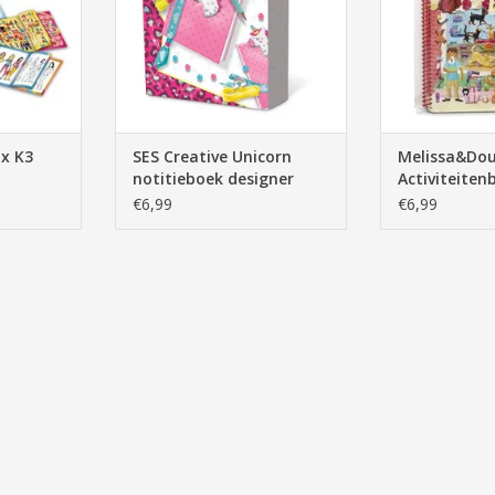
TOEVOEGEN AAN WINKELWAGEN
TOEVOEGEN AA
x K3
SES Creative Unicorn
Melissa&Dou
notitieboek designer
Activiteite
00105
Extradikke S
€6,99
€6,99
Dierenplekje