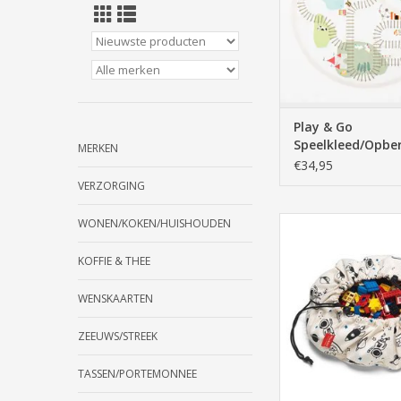
Play & Go
Speelkleed/Opbe
MERKEN
Fairytail Trainm
€34,95
- 140cm
VERZORGING
play, go, speelkleed
WONEN/KOKEN/HUISHOUDEN
opbergen, opruimen,
zak, kind, spelen, wi
KOFFIE & THEE
design, space, r
speelgoed, klein, m
WENSKAARTEN
TOEVOEGEN AAN WI
ZEEUWS/STREEK
TASSEN/PORTEMONNEE