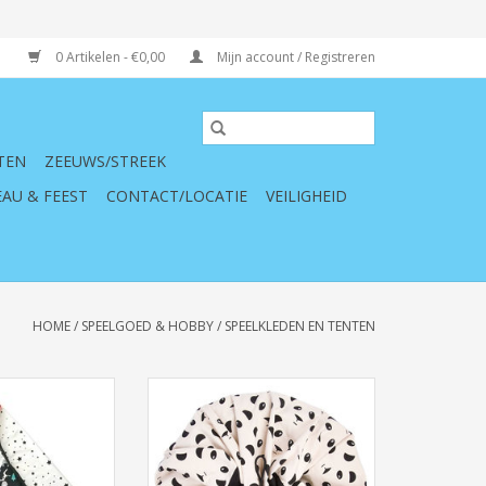
0 Artikelen - €0,00
Mijn account / Registreren
TEN
ZEEUWS/STREEK
AU & FEEST
CONTACT/LOCATIE
VEILIGHEID
HOME
/
SPEELGOED & HOBBY
/
SPEELKLEDEN EN TENTEN
lkleed/Opbergzak
Play & Go Speelkleed/Opbergzak
map Play
- Panda - 140xm
N WINKELWAGEN
TOEVOEGEN AAN WINKELWAGEN