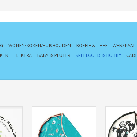
NG
WONEN/KOKEN/HUISHOUDEN
KOFFIE & THEE
WENSKAAR
KEN
ELEKTRA
BABY & PEUTER
SPEELGOED & HOBBY
CADE
d/Opbergzak
Play & Go Speelkleed/Opbergzak
Play & Go Spee
p/Bears -
Outdoor - Beach Play
- World
TOEVOEGEN AAN WINKELWAGEN
TOEVOEGEN AA
NKELWAGEN