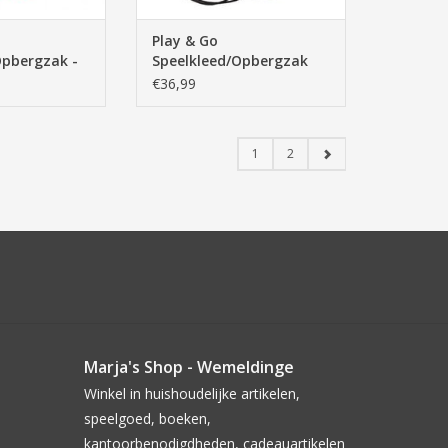
Play & Go
Opbergzak -
Speelkleed/Opbergzak
nds - 140cm
Design - Panda - 140cm
€36,99
1
2
Marja's Shop - Wemeldinge
Winkel in huishoudelijke artikelen,
speelgoed, boeken,
kantoorbenodigdheden, cadeauartikelen