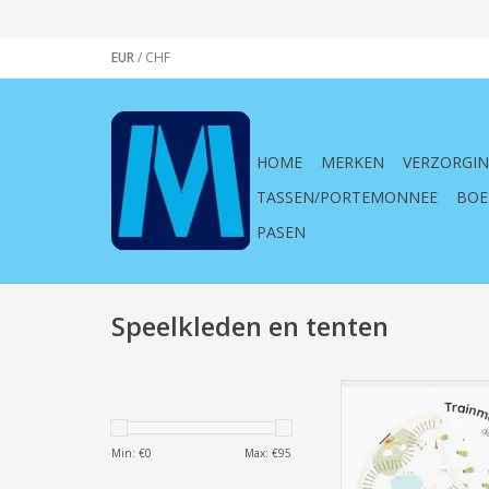
EUR
/
CHF
HOME
MERKEN
VERZORGI
TASSEN/PORTEMONNEE
BOE
PASEN
Speelkleden en tenten
Play & Go Speelklee
- Fairytail Trainma
140cm
Min: €
0
Max: €
95
TOEVOEGEN AAN WI