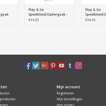
Play & Go
Play & Go
rgzak
Speelkleed/Opbergzak -
Speelkleed/
ro -
Football - 140cm
Green Diamo
€34,95
€34,95
cten
Mijn account
ducten
Registreren
producten
Mijn bestellingen
ingen
Mijn tickets