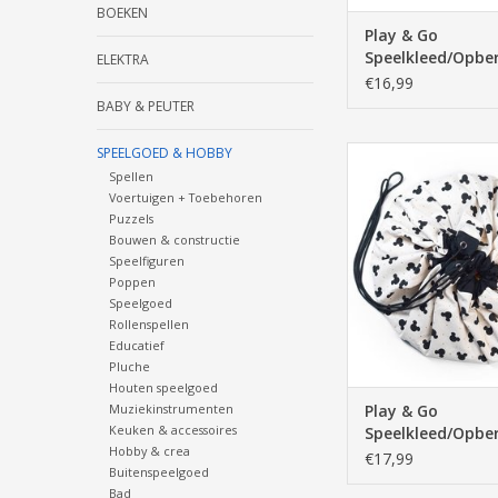
BOEKEN
Play & Go
Speelkleed/Opbe
ELEKTRA
Mini - Space - 4
€16,99
BABY & PEUTER
SPEELGOED & HOBBY
play, go, speelkleed
opbergen, opruimen,
Spellen
zak, kind, spelen, wi
Voertuigen + Toebehoren
Puzzels
design, micky mouse,
Bouwen & constructie
klein, mini, 4
Speelfiguren
Poppen
Speelgoed
Rollenspellen
Educatief
Pluche
Houten speelgoed
Muziekinstrumenten
Play & Go
Keuken & accessoires
Speelkleed/Opbe
Hobby & crea
Mini - Mickey - 
€17,99
Buitenspeelgoed
Bad