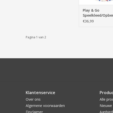
Play & Go
Speelkleed/Opbe
Design - Superhe
€36,99
140cm
Pagina 1 van 2
Klantenservice
Produ
Over ons
Alle pro
Algemene voorwaarden
Nieuwe 
Disclaimer
Aanbied