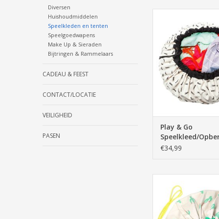
Diversen
play, go, speelkleed
Huishoudmiddelen
opbergen, opruimen,
Speelkleden en tenten
zak, kind, spelen, zw
Speelgoedwapens
laundry, wasknijper, 
Make Up & Sieraden
design, speelgoed, 
Bijtringen & Rammelaars
formaat, 14
CADEAU & FEEST
TOEVOEGEN AAN WI
CONTACT/LOCATIE
VEILIGHEID
Play & Go
PASEN
Speelkleed/Opbe
Laundry - 140cm
€34,99
Play & Go Speelklee
Limited Edition - Cac
TOEVOEGEN AAN WI