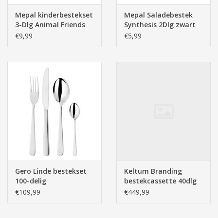
Mepal kinderbestekset
Mepal Saladebestek
3-Dlg Animal Friends
Synthesis 2Dlg zwart
€9,99
€5,99
Gero Linde bestekset
Keltum Branding
100-delig
bestekcassette 40dlg
6personen
€109,99
€449,99