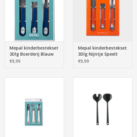
Pasen
Mepal kinderbestekset
Mepal kinderbestekset
3Dlg Boerderij Blauw
3Dlg Nijntje Speelt
Dick Bruna
€9,99
€9,99