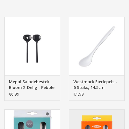
Tassen/Portemonnee
Boeken
Elektra
Baby & Peuter
Speelgoed & hobby
Mepal Saladebestek
Westmark Eierlepels -
Bloom 2-Delig - Pebble
6 Stuks, 14.5cm
Cadeau & feest
Black
€6,99
€1,99
Contact/Locatie
Veiligheid