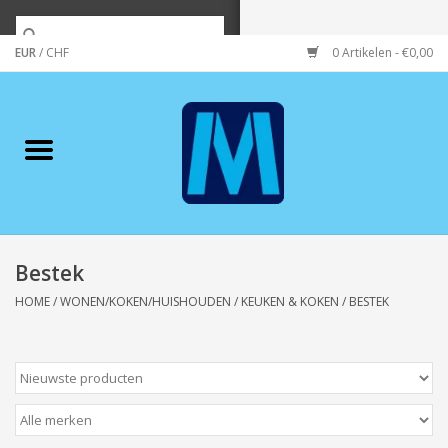
EUR
/
CHF
0 Artikelen - €0,00
Home
Merken
Verzorging
Wonen/koken/huishouden
Bestek
HOME
/
WONEN/KOKEN/HUISHOUDEN
/
KEUKEN & KOKEN
/
BESTEK
Koffie & thee
Wenskaarten
Zeeuws/Streek