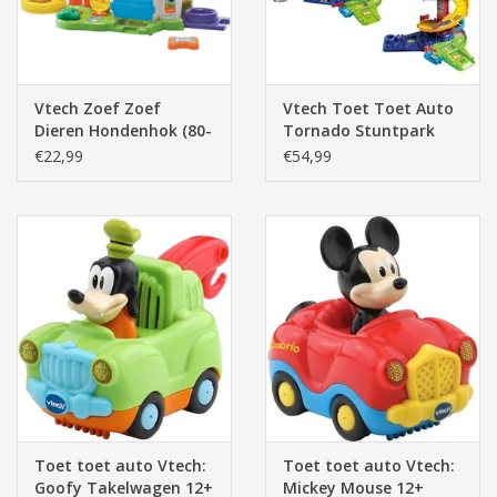
Vtech Zoef Zoef
Vtech Toet Toet Auto
Dieren Hondenhok (80-
Tornado Stuntpark
189223)
(80-535023)
€22,99
€54,99
Toet toet auto Vtech:
Toet toet auto Vtech:
Goofy Takelwagen 12+
Mickey Mouse 12+