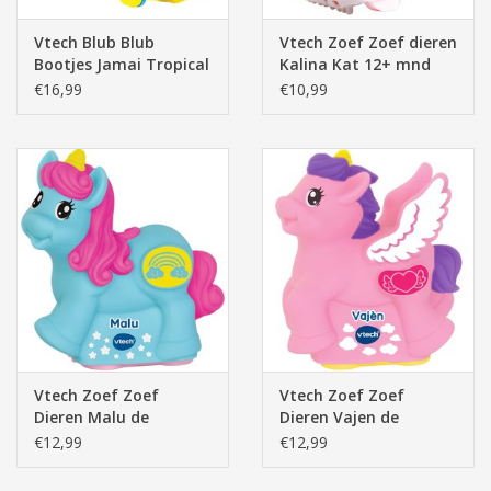
Vtech Blub Blub
Vtech Zoef Zoef dieren
Bootjes Jamai Tropical
Kalina Kat 12+ mnd
12+ mnd (80
(80-188523)
€16,99
€10,99
Vtech Zoef Zoef
Vtech Zoef Zoef
Dieren Malu de
Dieren Vajen de
Magische Eenhoorn
Vliegende Eenhoorn
€12,99
€12,99
12+ mnd (80
12+ mnd