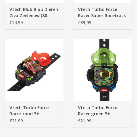
Vtech Blub Blub Dieren
Vtech Turbo Force
Ziva Zeeleeuw (80-
Racer Super Racetrack
187423)
set 5+
€14,99
€39,99
Vtech Turbo Force
Vtech Turbo Force
Racer rood 5+
Racer groen 5+
€21,99
€21,99