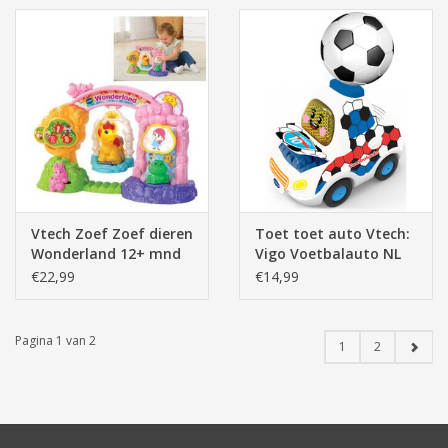
Vtech Zoef Zoef dieren
Toet toet auto Vtech:
Wonderland 12+ mnd
Vigo Voetbalauto NL
(80-515023)
12+ mnd
€22,99
€14,99
Pagina 1 van 2
1
2