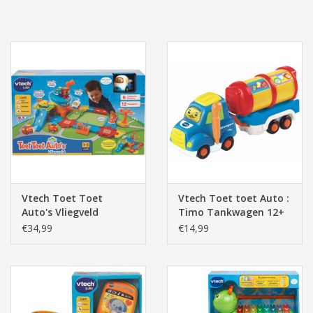
Tassen/Portemonnee
Boeken
Elektra
Baby & Peuter
Speelgoed & hobby
Vtech Toet Toet
Vtech Toet toet Auto :
Auto's Vliegveld
Timo Tankwagen 12+
Cadeau & feest
mnd
€34,99
€14,99
Contact/Locatie
Veiligheid