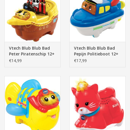
Vtech Blub Blub Bad
Vtech Blub Blub Bad
Peter Piratenschip 12+
Pepijn Politieboot 12+
mnd
mnd (80-
€14,99
€17,99