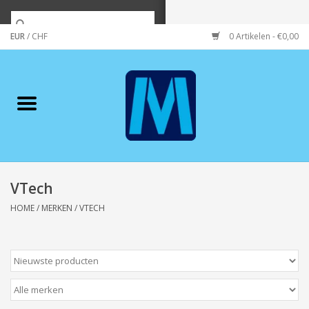
EUR
/
CHF
0 Artikelen - €0,00
Home
Merken
Verzorging
Wonen/koken/huishouden
VTech
HOME
/
MERKEN
/
VTECH
Koffie & thee
Wenskaarten
Zeeuws/Streek