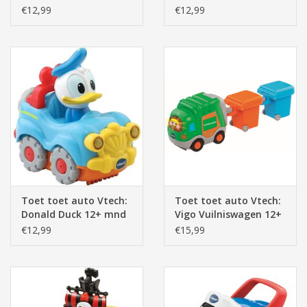
mnd (80
mnd (80-
€12,99
€12,99
Toet toet auto Vtech:
Toet toet auto Vtech:
Donald Duck 12+ mnd
Vigo Vuilniswagen 12+
(80-
mnd
€12,99
€15,99