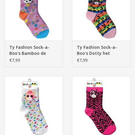
Pasen
Ty Fashion Sock-a-
Ty Fashion Sock-a-
Boo's Bamboo de
Boo's Dotty het
Panda, Roze/Blauw
Luipaard, Multi
€7,99
€7,99