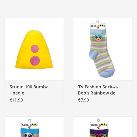
Tassen/Portemonnee
Boeken
Elektra
Baby & Peuter
Speelgoed & hobby
Studio 100 Bumba
Ty Fashion Sock-a-
Hoedje
Boo's Rainbow de
Cadeau & feest
Poedel, Pastel
€11,99
€7,99
Contact/Locatie
Veiligheid