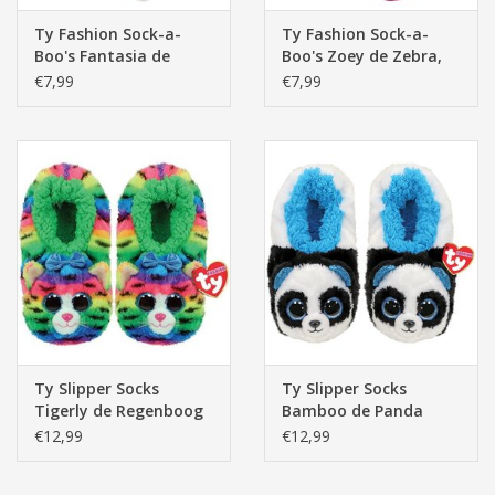
Ty Fashion Sock-a-
Ty Fashion Sock-a-
Boo's Fantasia de
Boo's Zoey de Zebra,
Eenhoorn, Wit/Roze
Roze
€7,99
€7,99
Ty Slipper Socks
Ty Slipper Socks
Tigerly de Regenboog
Bamboo de Panda
Kat
€12,99
€12,99