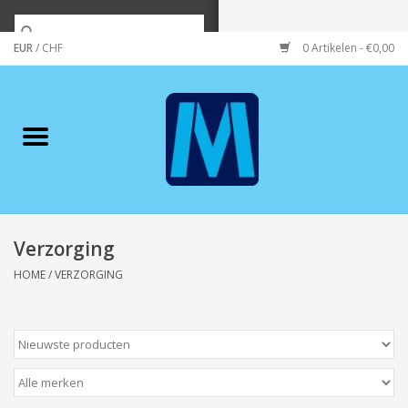
EUR
/
CHF
0 Artikelen - €0,00
Home
Merken
Verzorging
Wonen/koken/huishouden
Verzorging
HOME
/
VERZORGING
Koffie & thee
Wenskaarten
Zeeuws/Streek