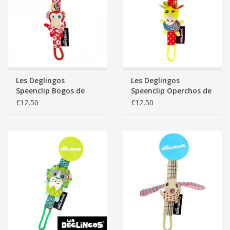
Pasen
Les Deglingos
Les Deglingos
Speenclip Bogos de
Speenclip Operchos de
Aap
Giraf
€12,50
€12,50