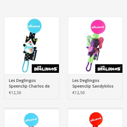
Tassen/Portemonnee
Boeken
Elektra
Baby & Peuter
Speelgoed & hobby
Les Deglingos
Les Deglingos
Speenclip Charlos de
Speenclip Sandykilos
Cadeau & feest
Kat
de Olifant
€12,50
€12,50
Contact/Locatie
Veiligheid