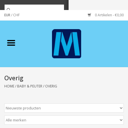
EUR
/
CHF
0 Artikelen - €0,00
Home
Merken
Verzorging
Wonen/koken/huishouden
Overig
HOME
/
BABY & PEUTER
/
OVERIG
Koffie & thee
Wenskaarten
Zeeuws/Streek