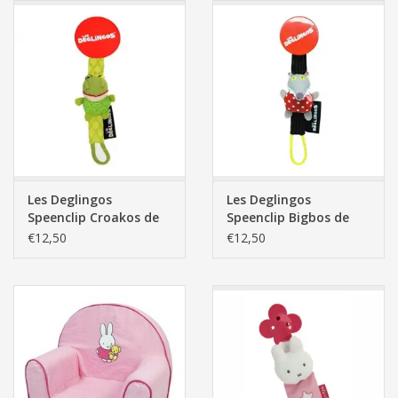
Les Deglingos
Les Deglingos
Speenclip Croakos de
Speenclip Bigbos de
Kikker
Wolf
€12,50
€12,50