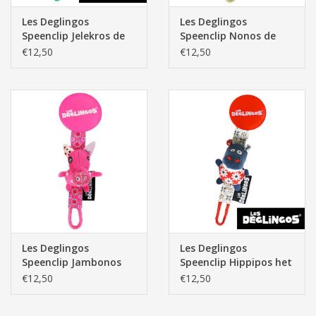
Les Deglingos
Les Deglingos
Speenclip Jelekros de
Speenclip Nonos de
Leeuw
Hond
€12,50
€12,50
Les Deglingos
Les Deglingos
Speenclip Jambonos
Speenclip Hippipos het
het Varken
Nijlpaard
€12,50
€12,50