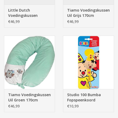
Little Dutch
Tiamo Voedingskussen
Voedingskussen
Uil Grijs 170cm
(Groen) Adventure
€46,99
€46,99
Mint 170cm
Tiamo Voedingskussen
Studio 100 Bumba
Uil Groen 170cm
Fopspeenkoord
€46,99
€10,99