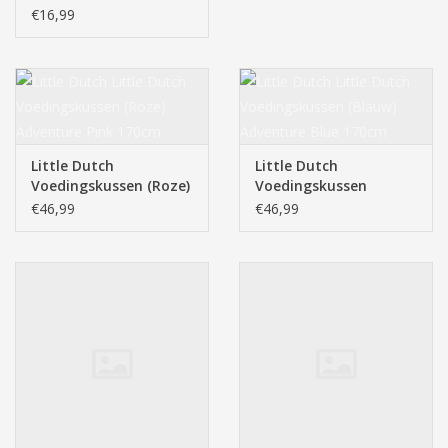
€16,99
Little Dutch
Little Dutch
Voedingskussen (Roze)
Voedingskussen
Adventure Pink 170cm
(Blauw) Adventure Blue
€46,99
€46,99
170cm