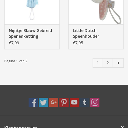
Nijntje Blauw Gebreid
Little Dutch
Spenenketting
Speenhouder
Adventure Rose
€7,99
€7,95
Pagina 1 van 2
1
2
Klantenservice