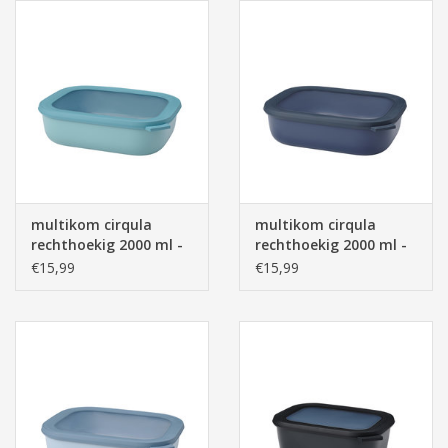
multikom cirqula
multikom cirqula
rechthoekig 2000 ml -
rechthoekig 2000 ml -
nordic green
nordic denim
€15,99
€15,99