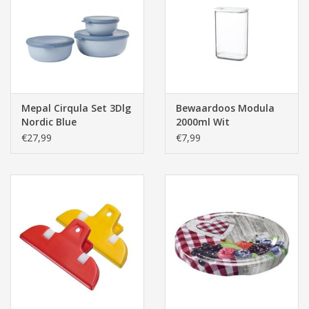
Pasen
Mepal Cirqula Set 3Dlg
Bewaardoos Modula
Nordic Blue
2000ml Wit
350+750+1250ml
€27,99
€7,99