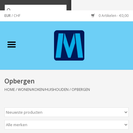
EUR
/
CHF
0 Artikelen - €0,00
Home
Merken
Verzorging
Wonen/koken/huishouden
Opbergen
HOME
/
WONEN/KOKEN/HUISHOUDEN
/
OPBERGEN
Koffie & thee
Wenskaarten
Zeeuws/Streek