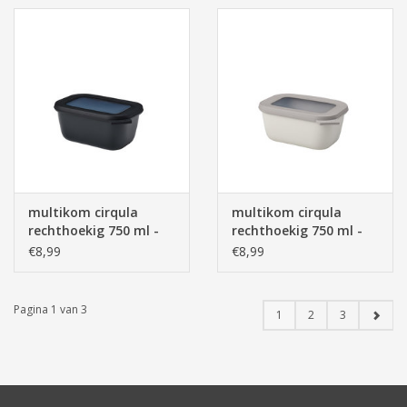
multikom cirqula
multikom cirqula
rechthoekig 750 ml -
rechthoekig 750 ml -
nordic black
nordic white
€8,99
€8,99
Pagina 1 van 3
1
2
3