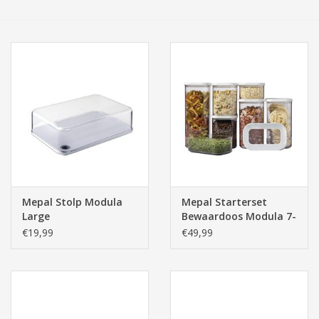
Tassen/Portemonnee
Boeken
Elektra
Baby & Peuter
Speelgoed & hobby
Mepal Stolp Modula
Mepal Starterset
Large
Bewaardoos Modula 7-
Cadeau & feest
delig - wit
€19,99
€49,99
Contact/Locatie
Veiligheid