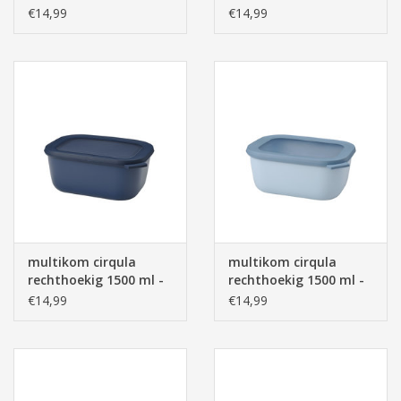
nordic white
nordic green
€14,99
€14,99
multikom cirqula
multikom cirqula
rechthoekig 1500 ml -
rechthoekig 1500 ml -
nordic denim
nordic blue
€14,99
€14,99