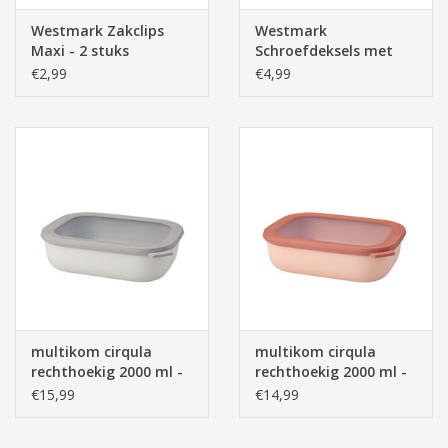
Westmark Zakclips
Westmark
Maxi - 2 stuks
Schroefdeksels met
Hart Decoratie (10
€2,99
€4,99
stuks, Ø 5.8 cm)
multikom cirqula
multikom cirqula
rechthoekig 2000 ml -
rechthoekig 2000 ml -
nordic white
nordic blush
€15,99
€14,99