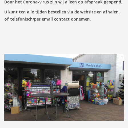
Door het Corona-virus zijn wij alleen op afspraak geopend.
U kunt ten alle tijden bestellen via de website en afhalen,
Tassen/Portemonnee
of telefonisch/per email contact opnemen.
Boeken
Elektra
Baby & Peuter
Speelgoed & hobby
Cadeau & feest
Contact/Locatie
Veiligheid