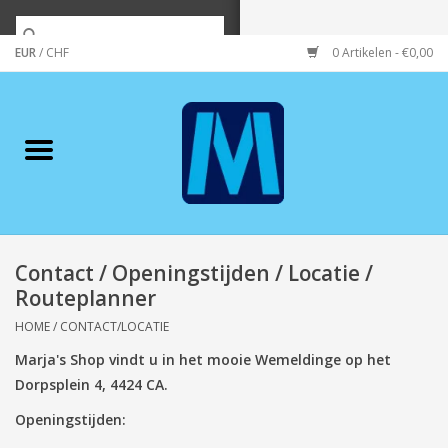
EUR
/
CHF
0 Artikelen - €0,00
Home
Merken
Verzorging
Wonen/koken/huishouden
Contact / Openingstijden / Locatie /
Routeplanner
Koffie & thee
HOME
/
CONTACT/LOCATIE
Marja's Shop vindt u in het mooie Wemeldinge op het
Wenskaarten
Dorpsplein 4, 4424 CA.
Openingstijden:
Zeeuws/Streek