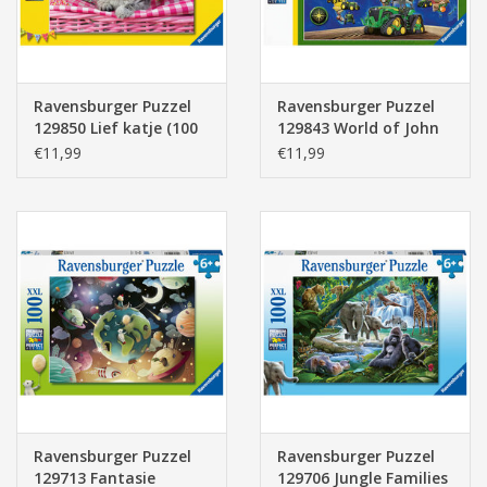
Ravensburger Puzzel
Ravensburger Puzzel
129850 Lief katje (100
129843 World of John
Stukjes)
Deere (300 Stukjes)
€11,99
€11,99
Ravensburger Puzzel
Ravensburger Puzzel
129713 Fantasie
129706 Jungle Families