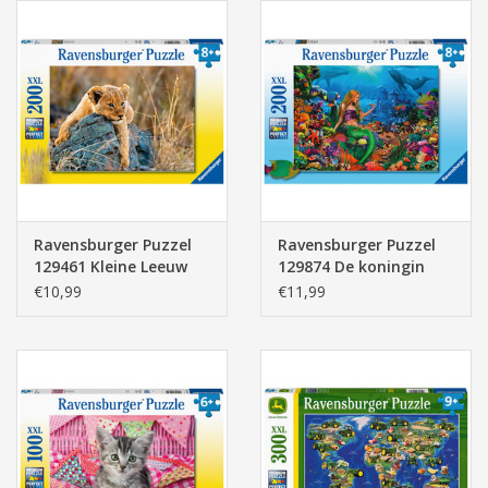
Ravensburger Puzzel
Ravensburger Puzzel
129461 Kleine Leeuw
129874 De koningin
(200 XXL Stukjes)
van de Zee (200 XXL
€10,99
€11,99
Stukjes)