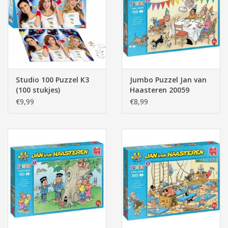
Pasen
Studio 100 Puzzel K3
Jumbo Puzzel Jan van
(100 stukjes)
Haasteren 20059
Junior
€9,99
€8,99
Verjaardagspartijtje
150 stukjes