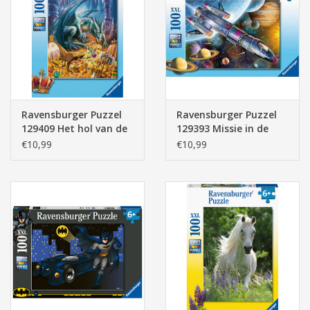
Ravensburger Puzzel
Ravensburger Puzzel
129409 Het hol van de
129393 Missie in de
Draak 100 stukjes XXL
Ruimte 100 stukjes XXL
€10,99
€10,99