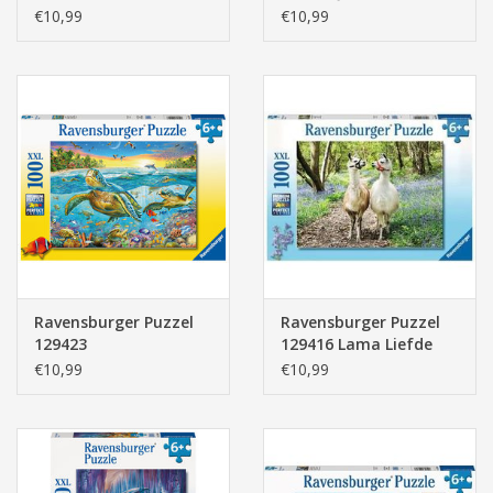
Planeten 100 stukjes
100 stukjes XXL
€10,99
€10,99
XXL
Ravensburger Puzzel
Ravensburger Puzzel
129423
129416 Lama Liefde
Zeeschildpadden 100
100 stukjes XXL
€10,99
€10,99
stukjes XXL