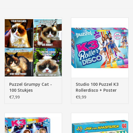
Tassen/Portemonnee
Boeken
Elektra
Baby & Peuter
Speelgoed & hobby
Puzzel Grumpy Cat -
Studio 100 Puzzel K3
100 Stukjes
Rollerdisco + Poster
Cadeau & feest
(104 stukjes)
€7,99
€9,99
Contact/Locatie
Veiligheid