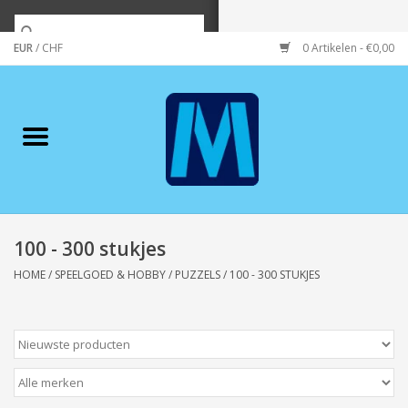
EUR
/
CHF
0 Artikelen - €0,00
Home
Merken
Verzorging
Wonen/koken/huishouden
100 - 300 stukjes
HOME
/
SPEELGOED & HOBBY
/
PUZZELS
/
100 - 300 STUKJES
Koffie & thee
Wenskaarten
Zeeuws/Streek