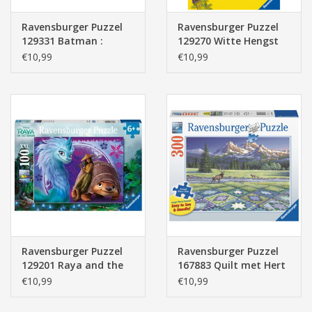
Ravensburger Puzzel
Ravensburger Puzzel
129331 Batman :
129270 Witte Hengst
Batsignaal 100 stukjes
100 stukjes XXL
€10,99
€10,99
XXL
Ravensburger Puzzel
Ravensburger Puzzel
129201 Raya and the
167883 Quilt met Hert
last Dragon 100
300 stukjes XXL
€10,99
€10,99
stukjes XXL