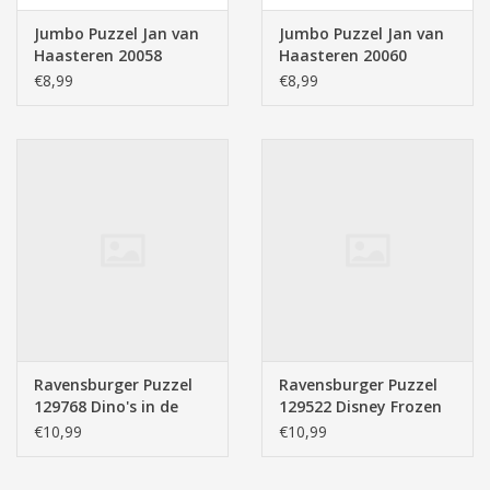
Jumbo Puzzel Jan van
Jumbo Puzzel Jan van
Haasteren 20058
Haasteren 20060
Junior Verstoppertje
Junior Apenkooien 250
€8,99
€8,99
150 stukjes
stukjes
Ravensburger Puzzel
Ravensburger Puzzel
129768 Dino's in de
129522 Disney Frozen
Ruimte (200 XXL
Starline Zussen voor
€10,99
€10,99
Stukjes)
Altijd (200 XXL Stukjes)