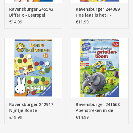
Ravensburger 245543
Ravensburger 244089
Differix - Leerspel
Hoe laat is het? -
Leerspel
€14,99
€11,99
Ravensburger 242917
Ravensburger 241668
Nijntje Bonte
Apenstreken in de
Ballonnen - Leerspel
Getallenboom -
€19,99
€14,99
Leerspel