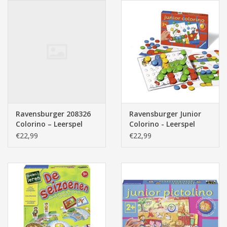
Ravensburger 208326
Ravensburger Junior
Colorino – Leerspel
Colorino - Leerspel
€22,99
€22,99