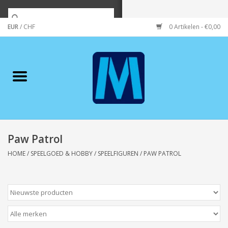
EUR
/
CHF
0 Artikelen - €0,00
Home
Merken
Verzorging
Wonen/koken/huishouden
Paw Patrol
HOME
/
SPEELGOED & HOBBY
/
SPEELFIGUREN
/
PAW PATROL
Koffie & thee
Wenskaarten
Zeeuws/Streek