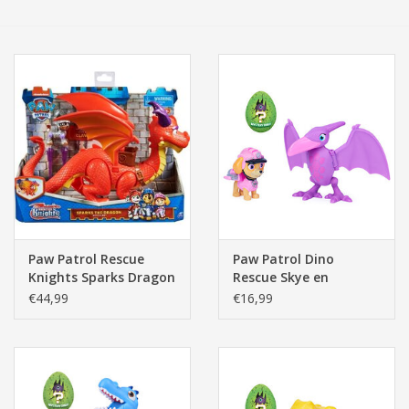
Tassen/Portemonnee
Boeken
Elektra
Baby & Peuter
Speelgoed & hobby
Paw Patrol Rescue
Paw Patrol Dino
Knights Sparks Dragon
Rescue Skye en
Cadeau & feest
And Claw
Pterodactyl
€44,99
€16,99
Contact/Locatie
Veiligheid