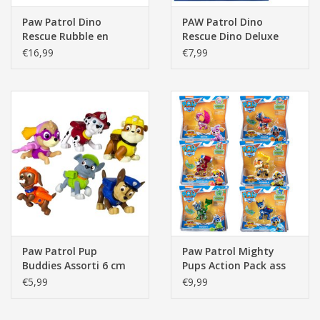
Paw Patrol Dino
PAW Patrol Dino
Rescue Rubble en
Rescue Dino Deluxe
Triceratops
Mini Figures
€16,99
€7,99
Paw Patrol Pup
Paw Patrol Mighty
Buddies Assorti 6 cm
Pups Action Pack ass
€5,99
€9,99