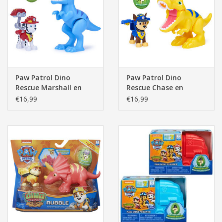
Pasen
Paw Patrol Dino
Paw Patrol Dino
Rescue Marshall en
Rescue Chase en
Velociraptor
Tyrannosaurus Rex
€16,99
€16,99