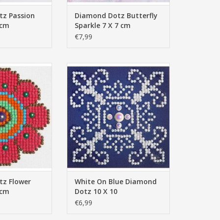
z Passion
Diamond Dotz Butterfly
 cm
Sparkle 7 X 7 cm
€7,99
 Flower Power
White On Blue Diamond Dotz 10
10cm
X 10
N WINKELWAGEN
TOEVOEGEN AAN WINKELWAGEN
z Flower
White On Blue Diamond
0cm
Dotz 10 X 10
€6,99