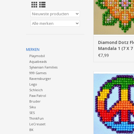
Diamond Dotz Fl
Mandala 1 (7 X 7
MERKEN
€7,99
Playmobil
Aquabeads
Sylvanian Families
999 Games
Diamond Dotz Peace
Ravensburger
TOEVOEGEN AAN WI
Lego
Schleich
Paw Patrol
Bruder
Siku
SES
ThinkFun
LeCreuset
BK