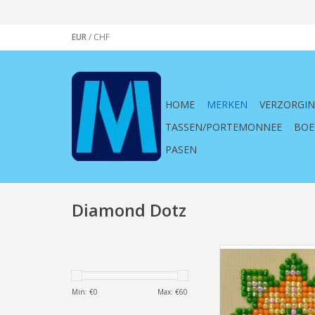
EUR
/
CHF
HOME
MERKEN
VERZORGI
TASSEN/PORTEMONNEE
BOE
PASEN
Diamond Dotz
Diamond Dotz Flower
(7 X 7 cm)
TOEVOEGEN AAN WI
Min: €
0
Max: €
60