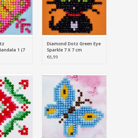
tz
Diamond Dotz Green Eye
andala 1 (7
Sparkle 7 X 7 cm
€6,99
assion Flower 7
Diamond Dotz Butterfly Sparkle 7
7 cm
X 7 cm
N WINKELWAGEN