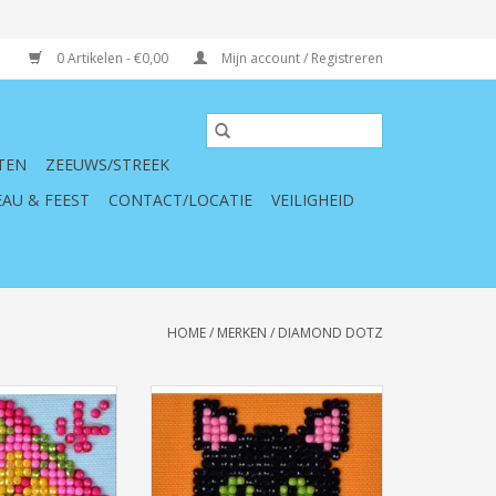
0 Artikelen - €0,00
Mijn account / Registreren
TEN
ZEEUWS/STREEK
AU & FEEST
CONTACT/LOCATIE
VEILIGHEID
HOME
/
MERKEN
/
DIAMOND DOTZ
tz Patchwork
Diamond Dotz Green Eye Sparkle
 (7 X 7 cm)
7 X 7 cm
N WINKELWAGEN