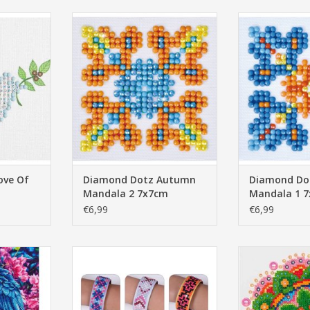
f Peace 10
Diamond Dotz Autumn Mandala
Diamond Dotz 
2 7x7cm
1 7
NKELWAGEN
TOEVOEGEN AAN WINKELWAGEN
TOEVOEGEN AA
ove Of
Diamond Dotz Autumn
Diamond Do
Mandala 2 7x7cm
Mandala 1 
€6,99
€6,99
 Parrots
Diamond Dotz Armbanden
Diamond Dotz 
Geometric 3X23cm
20x
NKELWAGEN