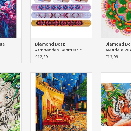
ue
Diamond Dotz
Diamond Dot
Armbanden Geometric
Mandala 20
3X23cm
€12,99
€13,99
 Tiger en
Diamond Dotz Cafe at Night Van
Diamond Dotz
Gogh
52
NKELWAGEN
TOEVOEGEN AAN WINKELWAGEN
TOEVOEGEN AA