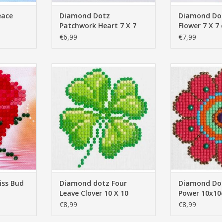
eace
Diamond Dotz
Diamond Dot
Patchwork Heart 7 X 7
Flower 7 X 7
cm
€6,99
€7,99
ud 7 X 7 cm
Diamond dotz Four Leave Clover
Diamond Dotz
10 X 10
10x
TOEVOEGEN AAN WINKELWAGEN
TOEVOEGEN AA
iss Bud
Diamond dotz Four
Diamond Dot
Leave Clover 10 X 10
Power 10x1
€8,99
€8,99