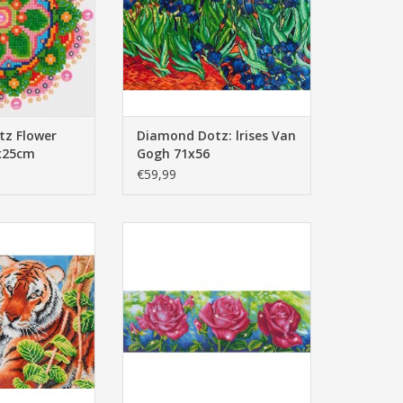
z Flower
Diamond Dotz: lrises Van
x25cm
Gogh 71x56
€59,99
 Tender Tigers
Diamond Dotz: Les Roses du
x37
Jardin 82x27cm
N WINKELWAGEN
TOEVOEGEN AAN WINKELWAGEN