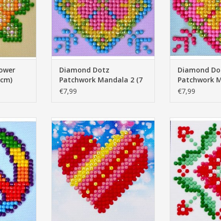
ower
Diamond Dotz
Diamond Do
 cm)
Patchwork Mandala 2 (7
Patchwork M
X 7 cm)
X 7 cm)
€7,99
€7,99
 Man 7X7cm
Diamond Dotz Patchwork Heart 7
Diamond Dotz P
X 7 cm
X 
NKELWAGEN
TOEVOEGEN AAN WINKELWAGEN
TOEVOEGEN AA