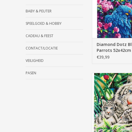
BABY & PEUTER
SPEELGOED & HOBBY
CADEAU & FEEST
Diamond Dotz Bl
CONTACT/LOCATIE
Parrots 52x42cm
€39,99
VEILIGHEID
PASEN
Diamond Dotz White
Cubs
TOEVOEGEN AAN WI