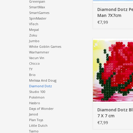
Greenpan
SmartMax
Diamond Dotz P
SmartGames
Man 7X7cm
SpinMaster
€7,99
VTech
Mepal
Zoku
Diamond Dotz Bliss B
Jumbo
White Goblin Games
Warhammer
Vacun Vin
Chicco
TY
Brio
Melissa And Doug
Diamond Dotz
Studio 100
Pokémon
Hasbro
Days of Wonder
Diamond Dotz Bl
Janod
7 X 7 cm
Plan Toys
€7,99
Little Dutch
Tiamo