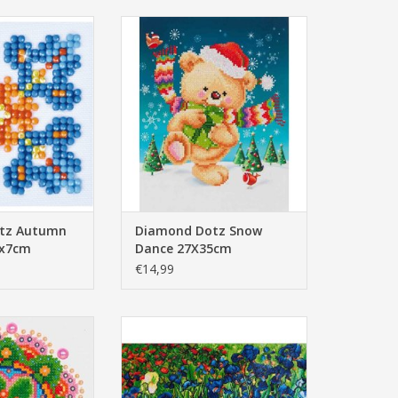
Autumn Mandala
Diamond Dotz Snow Dance
x7cm
27X35cm
N WINKELWAGEN
TOEVOEGEN AAN WINKELWAGEN
tz Autumn
Diamond Dotz Snow
7x7cm
Dance 27X35cm
€14,99
Flower Mandala
Diamond Dotz: lrises Van Gogh
25cm
71x56
TOEVOEGEN AAN WINKELWAGEN