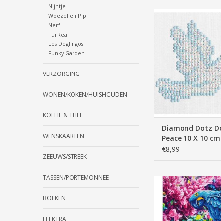
Nijntje
Diamond Dotz Dove O
Woezel en Pip
X 10 cm
Nerf
FurReal
TOEVOEGEN AAN WI
Les Deglingos
Funky Garden
VERZORGING
WONEN/KOKEN/HUISHOUDEN
KOFFIE & THEE
Diamond Dotz D
WENSKAARTEN
Peace 10 X 10 cm
€8,99
ZEEUWS/STREEK
TASSEN/PORTEMONNEE
Diamond Dotz Blue
52x42cm
BOEKEN
TOEVOEGEN AAN WI
ELEKTRA