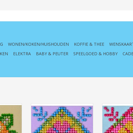
NG
WONEN/KOKEN/HUISHOUDEN
KOFFIE & THEE
WENSKAAR
KEN
ELEKTRA
BABY & PEUTER
SPEELGOED & HOBBY
CADE
 Mandala 1
Diamond Dotz Patchwork
Diamond Do
Mandala 2 (7 X 7 cm)
Mandala 1
NKELWAGEN
TOEVOEGEN AAN WINKELWAGEN
TOEVOEGEN AA