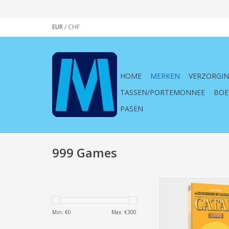
EUR
/
CHF
HOME
MERKEN
VERZORGI
TASSEN/PORTEMONNEE
BOE
PASEN
999 Games
999 Games: Catan: K
Barbaren 5/6 sp
(uitbreiding) - B
Min: €
0
Max: €
300
TOEVOEGEN AAN WI