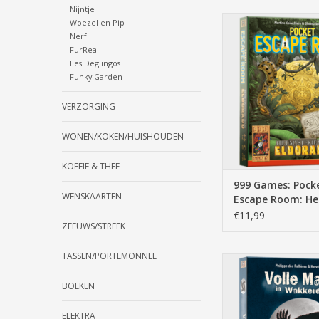
Nijntje
pocket escape room,
Woezel en Pip
van eldorado, 12+,
Nerf
spelers, +/- 60 min,b
FurReal
reisspel,kaart
Les Deglingos
Funky Garden
TOEVOEGEN AAN WI
VERZORGING
WONEN/KOKEN/HUISHOUDEN
KOFFIE & THEE
999 Games: Pock
WENSKAARTEN
Escape Room: He
Mysterie van Eld
€11,99
ZEEUWS/STREEK
Breinbreker
TASSEN/PORTEMONNEE
de weerwolven
wakkerdam,volle 
BOEKEN
wakkerdam, 10+, 8 tot
+/- 45 min, kaar
ELEKTRA