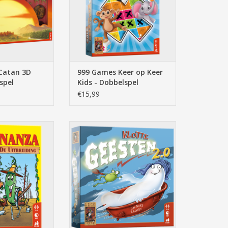
Catan 3D
999 Games Keer op Keer
spel
Kids - Dobbelspel
€15,99
Boonanza: De
vlotte geesten, 6+,2 tot 8 spelers,
 - Kaartspel
+/- 30 min, spel, reactiespel,
geesten, spoken,
N WINKELWAGEN
TOEVOEGEN AAN WINKELWAGEN