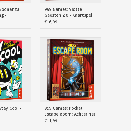
Boonanza:
999 Games: Vlotte
ng -
Geesten 2.0 - Kaartspel
€16,99
 tot 7 spelers, +/-
pocket escape room, achter het
ker, multitasken,
gordijn, 12+, 1 tot 6 spelers, +/-60
nspel,
min, kaartspel, reisspel,
N WINKELWAGEN
TOEVOEGEN AAN WINKELWAGEN
tay Cool -
999 Games: Pocket
Escape Room: Achter het
Gordijn - Breinbreker
€11,99