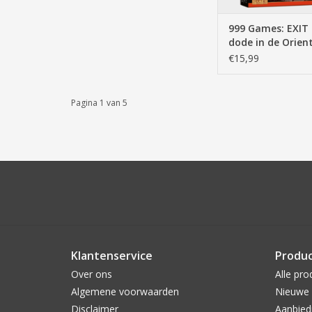
999 Games: EXIT 
dode in de Orien
Express - Breinbr
€15,99
Pagina 1 van 5
Klantenservice
Produ
Over ons
Alle pro
Algemene voorwaarden
Nieuwe 
Disclaimer
Aanbied