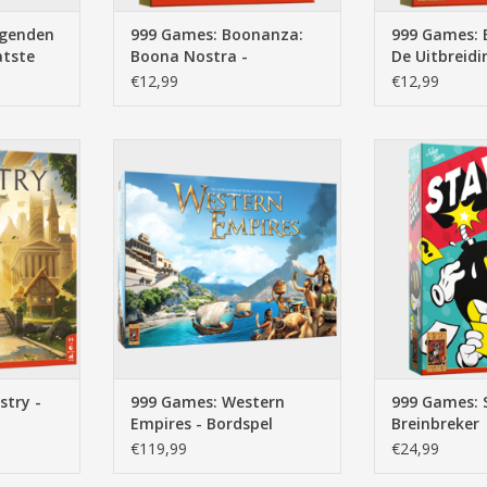
egenden
999 Games: Boonanza:
999 Games: 
atste
Boona Nostra -
De Uitbreidi
Kaartspel
Kaartspel
€12,99
€12,99
 +/- 90 min,
western empires, 14+, 5 tot 9
stay cool, 12+, 3
ch spel,
spelers, +/- 6 min, actiespel,
25 min, breinbre
,
bordspel, unieke beschaving,
vrage
NKELWAGEN
TOEVOEGEN AAN WINKELWAGEN
TOEVOEGEN AA
stry -
999 Games: Western
999 Games: S
Empires - Bordspel
Breinbreker
€119,99
€24,99