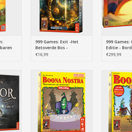
n:
999 Games: Exit -Het
999 Games: 
rbaren
Betoverde Bos -
Editie - Bord
eiding) -
Breinbreker
€16,99
€299,99
enden van
999 Games: Boonanza: Boona
999 Games: 
 Hoop -
Nostra - Kaartspel
Uitbreiding
TOEVOEGEN AAN WINKELWAGEN
TOEVOEGEN AA
NKELWAGEN