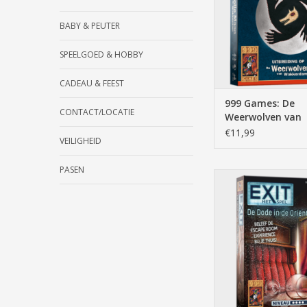
TOEVOEGEN AAN WI
BABY & PEUTER
SPEELGOED & HOBBY
CADEAU & FEEST
999 Games: De
CONTACT/LOCATIE
Weerwolven van
Wakkerdam: Vol
€11,99
VEILIGHEID
in Wakkerdam -
Kaartspel
PASEN
exit, de dode in d
express, breinbreker, 
spelers, +/- 45 min,
puzzelspel
TOEVOEGEN AAN WI