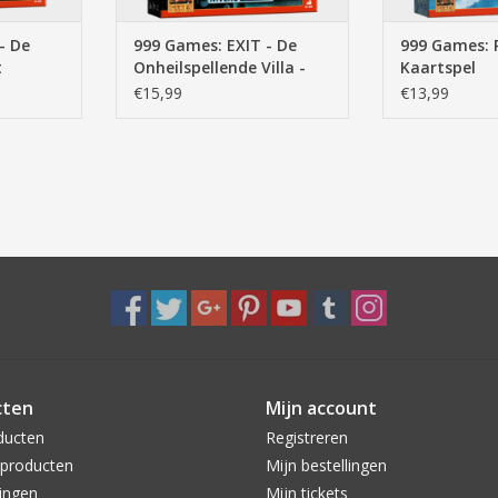
- De
999 Games: EXIT - De
999 Games: P
t
Onheilspellende Villa -
Kaartspel
eker
Breinbreker
€15,99
€13,99
cten
Mijn account
ducten
Registreren
producten
Mijn bestellingen
ingen
Mijn tickets