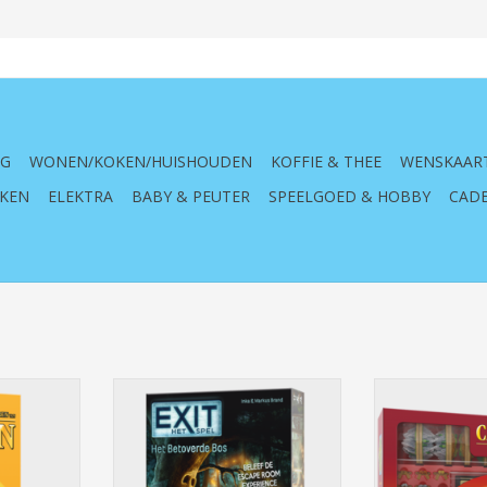
NG
WONEN/KOKEN/HUISHOUDEN
KOFFIE & THEE
WENSKAAR
KEN
ELEKTRA
BABY & PEUTER
SPEELGOED & HOBBY
CADE
ooplieden &
999 Games: Exit -Het Betoverde
999 Games Cat
elers
Bos - Breinbreker
Bor
ordspel
TOEVOEGEN AAN WINKELWAGEN
TOEVOEGEN AA
NKELWAGEN