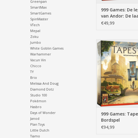
Greenpan
SmartMax
999 Games: De l
SmartGames
van Andor: De la
SpinMaster
Hoop - Bordspel
€49,99
VTech
Mepal
Zoku
tapestry, 12+,1 tot 5,
Jumbo
White Goblin Games
bordspel, strategis
Warhammer
beschaving 
Vacun Vin
TOEVOEGEN AAN WI
Chicco
TY
Brio
Melissa And Doug
Diamond Dotz
Studio 100
Pokémon
Hasbro
Days of Wonder
999 Games: Tape
Janod
Bordspel
Plan Toys
€94,99
Little Dutch
Tiamo