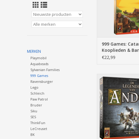
999 Games: Cata
Kooplieden & Ba
MERKEN
5/6 spelers (uitbr
€22,99
Playmobil
Bordspel
Aquabeads
Sylvanian Families
999 Games
999 Games: De leg
Ravensburger
Andor: De laatste
Lego
Bordspel
Schleich
TOEVOEGEN AAN WI
Paw Patrol
Bruder
Siku
SES
ThinkFun
LeCreuset
BK