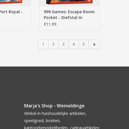
ort Royal -
999 Games: Escape Room
Pocket - Diefstal In
Venetie - Breinbreker
€11,99
1
2
3
4
5
Marja's Shop - Wemeldinge
Winkel in huishoudelijke artikelen,
speelgoed, boeken,
kantoorbenodigdheden, cadeauartikelen