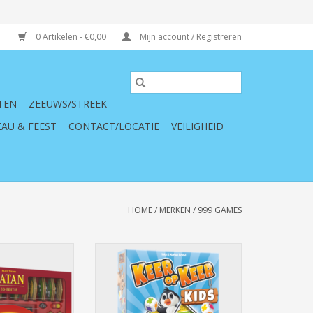
0 Artikelen - €0,00
Mijn account / Registreren
TEN
ZEEUWS/STREEK
AU & FEEST
CONTACT/LOCATIE
VEILIGHEID
HOME
/
MERKEN
/
999 GAMES
an 3D Editie -
999 Games Keer op Keer Kids -
dspel
Dobbelspel
N WINKELWAGEN
TOEVOEGEN AAN WINKELWAGEN