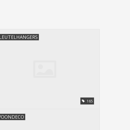
LEUTELHANGERS
165
OONDECO