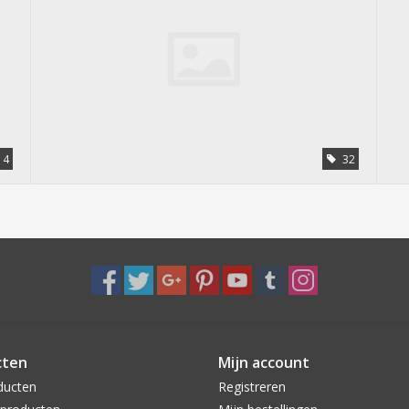
4
32
cten
Mijn account
ducten
Registreren