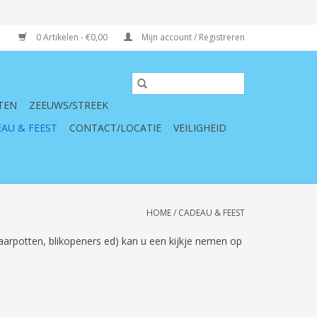
0 Artikelen - €0,00
Mijn account / Registreren
TEN
ZEEUWS/STREEK
AU & FEEST
CONTACT/LOCATIE
VEILIGHEID
HOME
/
CADEAU & FEEST
paarpotten, blikopeners ed) kan u een kijkje nemen op