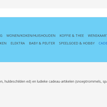
NG
WONEN/KOKEN/HUISHOUDEN
KOFFIE & THEE
WENSKAAR
KEN
ELEKTRA
BABY & PEUTER
SPEELGOED & HOBBY
CADE
tten, huldeschilden ed) en ludieke cadeau-artikelen (snoeptrommels, s