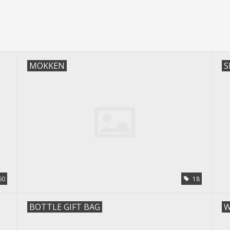
MOKKEN
S
60
18
BOTTLE GIFT BAG
W