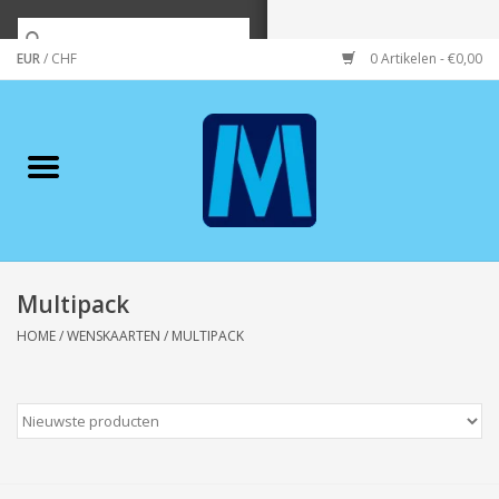
EUR
/
CHF
0 Artikelen - €0,00
Home
Merken
Verzorging
Wonen/koken/huishouden
Multipack
HOME
/
WENSKAARTEN
/
MULTIPACK
Koffie & thee
Wenskaarten
Zeeuws/Streek