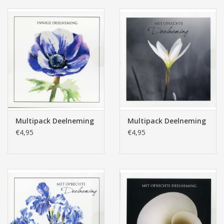
Tassen/Portemonnee
Boeken
Elektra
Baby & Peuter
Multipack Deelneming
Multipack Deelneming
€4,95
€4,95
Speelgoed & hobby
Cadeau & feest
Contact/Locatie
Veiligheid