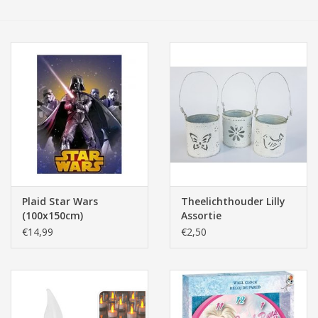
Tassen/Portemonnee
Boeken
Elektra
Baby & Peuter
Speelgoed & hobby
Plaid Star Wars
Theelichthouder Lilly
(100x150cm)
Assortie
Cadeau & feest
€14,99
€2,50
Contact/Locatie
Veiligheid