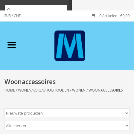
EUR
/
CHF
0 Artikelen - €0,00
Home
Merken
Verzorging
Wonen/koken/huishouden
Woonaccessoires
HOME
/
WONEN/KOKEN/HUISHOUDEN
/
WONEN
/
WOONACCESSOIRES
Koffie & thee
Wenskaarten
Zeeuws/Streek