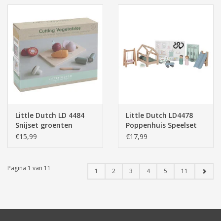
Little Dutch LD 4484
Little Dutch LD4478
Snijset groenten
Poppenhuis Speelset
Kinderkamer
€15,99
€17,99
Pagina 1 van 11
1
2
3
4
5
11