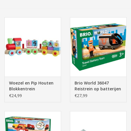
Tassen/Portemonnee
Boeken
Elektra
Baby & Peuter
Speelgoed & hobby
Woezel en Pip Houten
Brio World 36047
Blokkentrein
Reistrein op batterijen
Cadeau & feest
- Travel Battery Train
€24,99
€27,99
Contact/Locatie
Veiligheid