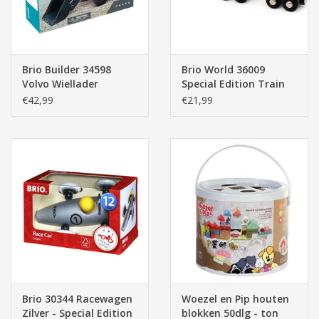
Brio Builder 34598
Brio World 36009
Volvo Wiellader
Special Edition Train
(2022)
€42,99
€21,99
Brio 30344 Racewagen
Woezel en Pip houten
Zilver - Special Edition
blokken 50dlg - ton