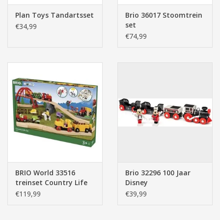
Plan Toys Tandartsset
Brio 36017 Stoomtrein
set
€34,99
€74,99
BRIO World 33516
Brio 32296 100 Jaar
treinset Country Life
Disney
Set
Verjaardagstrein
€119,99
€39,99