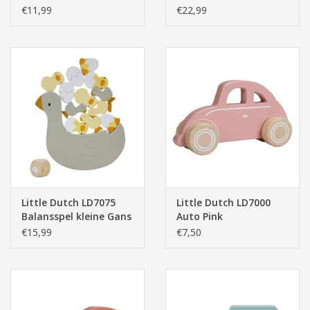
€11,99
€22,99
Little Dutch LD7075
Little Dutch LD7000
Balansspel kleine Gans
Auto Pink
- Little Goose
€15,99
€7,50