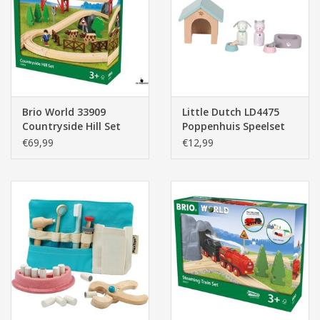
Pasen
Brio World 33909
Little Dutch LD4475
Countryside Hill Set
Poppenhuis Speelset
Huisdieren
€69,99
€12,99