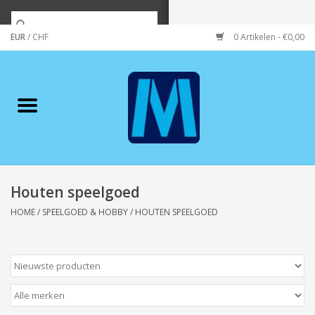
EUR
/
CHF
0 Artikelen - €0,00
Home
Merken
Verzorging
Wonen/koken/huishouden
Houten speelgoed
HOME
/
SPEELGOED & HOBBY
/
HOUTEN SPEELGOED
Koffie & thee
Wenskaarten
Zeeuws/Streek