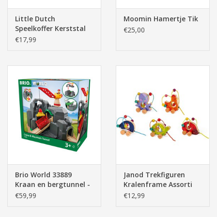
Little Dutch
Moomin Hamertje Tik
Speelkoffer Kerststal
€25,00
€17,99
Brio World 33889
Janod Trekfiguren
Kraan en bergtunnel -
Kralenframe Assorti
Crane and Mountain
(Prijs/Stuk)
€59,99
€12,99
Tunnel