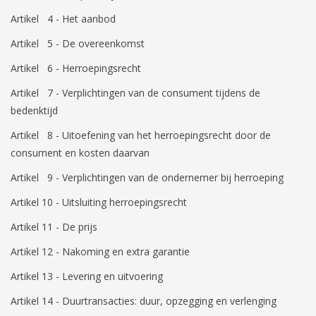
Artikel 4 - Het aanbod
Tassen/Portemonnee
Artikel 5 - De overeenkomst
Artikel 6 - Herroepingsrecht
Boeken
Artikel 7 - Verplichtingen van de consument tijdens de
Elektra
bedenktijd
Artikel 8 - Uitoefening van het herroepingsrecht door de
Baby & Peuter
consument en kosten daarvan
Artikel 9 - Verplichtingen van de ondernemer bij herroeping
Speelgoed & hobby
Artikel 10 - Uitsluiting herroepingsrecht
Artikel 11 - De prijs
Cadeau & feest
Artikel 12 - Nakoming en extra garantie
Contact/Locatie
Artikel 13 - Levering en uitvoering
Artikel 14 - Duurtransacties: duur, opzegging en verlenging
Veiligheid