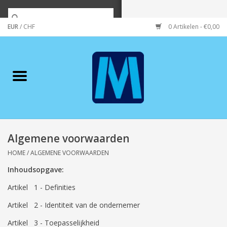
EUR
/
CHF
0 Artikelen - €0,00
Home
Merken
Verzorging
Wonen/koken/huishouden
Algemene voorwaarden
HOME
/
ALGEMENE VOORWAARDEN
Koffie & thee
Inhoudsopgave:
Artikel 1 - Definities
Wenskaarten
Artikel 2 - Identiteit van de ondernemer
Zeeuws/Streek
Artikel 3 - Toepasselijkheid