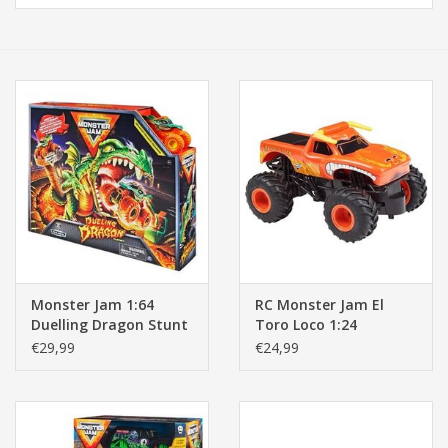
Tassen/Portemonnee
Boeken
Elektra
Baby & Peuter
Speelgoed & hobby
Monster Jam 1:64
RC Monster Jam El
Cadeau & feest
Duelling Dragon Stunt
Toro Loco 1:24
Playset, Draken
€29,99
€24,99
speelset
Contact/Locatie
Veiligheid