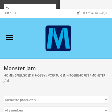
EUR
/
CHF
0 Artikelen - €0,00
Home
Merken
Verzorging
Wonen/koken/huishouden
Monster Jam
HOME
/
SPEELGOED & HOBBY
/
VOERTUIGEN + TOEBEHOREN
/
MONSTER
Koffie & thee
JAM
Wenskaarten
Zeeuws/Streek