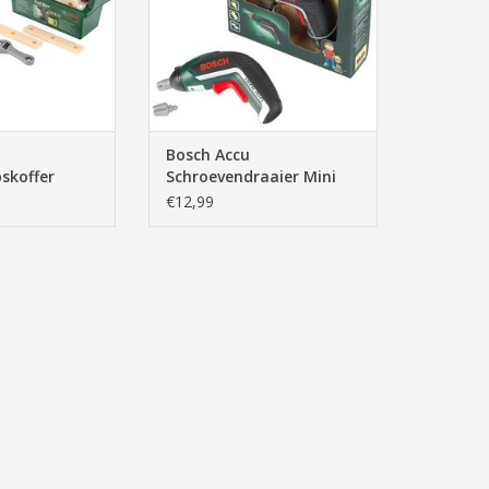
Bosch Accu
skoffer
Schroevendraaier Mini
Ixolino II
€12,99