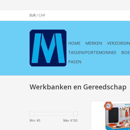
EUR
/
CHF
HOME
MERKEN
VERZORGI
TASSEN/PORTEMONNEE
BOE
PASEN
Werkbanken en Gereedschap
janod, werkbank
speelgoed, werken, m
gereedschap, speelgo
Min: €
0
Max: €
150
blauw, oranje, peute