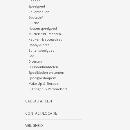
Poppen
Speelgoed
Rollenspellen
Educatief
Pluche
Houten speelgoed
Muziekinstrumenten
Keuken & accessoires
Hobby & crea
Buitenspeelgoed
Bad
Diversen
Huishoudmiddelen
Speelkleden en tenten
Speelgoedwapens
Make Up & Sieraden
Bijtringen & Rammelaars
CADEAU & FEEST
CONTACT/LOCATIE
VEILIGHEID