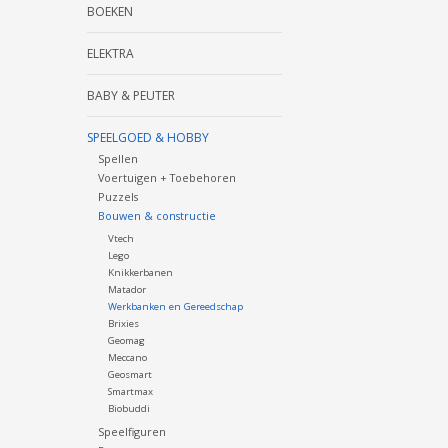
BOEKEN
ELEKTRA
BABY & PEUTER
SPEELGOED & HOBBY
Spellen
Voertuigen + Toebehoren
Puzzels
Bouwen & constructie
Vtech
Lego
Knikkerbanen
Matador
Werkbanken en Gereedschap
Brixies
Geomag
Meccano
Geosmart
Smartmax
Biobuddi
Speelfiguren