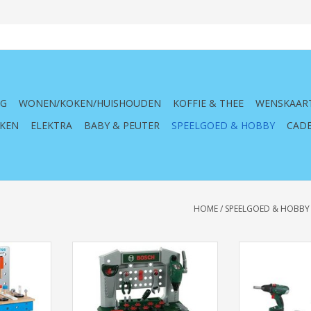
NG
WONEN/KOKEN/HUISHOUDEN
KOFFIE & THEE
WENSKAAR
KEN
ELEKTRA
BABY & PEUTER
SPEELGOED & HOBBY
CADE
HOME
/
SPEELGOED & HOBBY
, hout
Bosch werkbank
Bosch Gereed
agnetisch,
TOEVOEGEN AAN WINKELWAGEN
TOEVOEGEN AA
ed, grijs,
r, kleuter