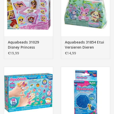
Aquabeads 31029
Aquabeads 31854 Etui
Disney Princess
Versieren Dieren
Speelset
€19,99
€14,99