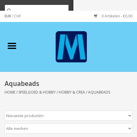
EUR
/
CHF
0 Artikelen - €0,00
Home
Merken
Verzorging
Wonen/koken/huishouden
Aquabeads
HOME
/
SPEELGOED & HOBBY
/
HOBBY & CREA
/
AQUABEADS
Koffie & thee
Wenskaarten
Zeeuws/Streek