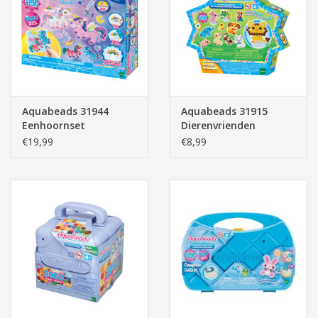
Pasen
Aquabeads 31944
Aquabeads 31915
Eenhoornset
Dierenvrienden
Navulling
€19,99
€8,99