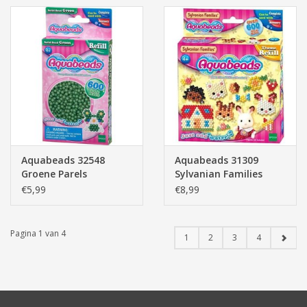
Aquabeads 32548
Aquabeads 31309
Groene Parels
Sylvanian Families
€5,99
€8,99
Pagina 1 van 4
1
2
3
4