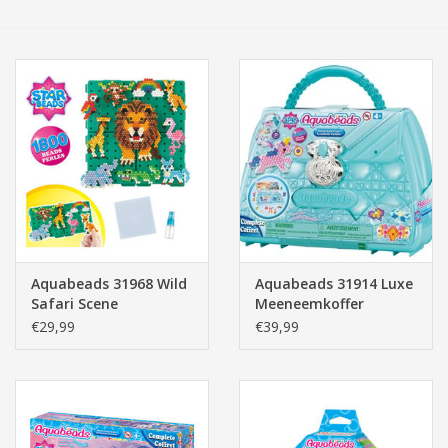
Tassen/Portemonnee
Boeken
Elektra
Baby & Peuter
Speelgoed & hobby
Aquabeads 31968 Wild
Aquabeads 31914 Luxe
Safari Scene
Meeneemkoffer
Cadeau & feest
€29,99
€39,99
Contact/Locatie
Veiligheid