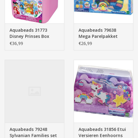
Aquabeads 31773
Aquabeads 79638
Disney Prinses Box
Mega Parelpakket
Navulling
€36,99
€26,99
Aquabeads 79248
Aquabeads 31856 Etui
Sylvanian Families set
Versieren Eenhoorns