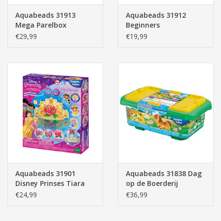
Aquabeads 31913
Aquabeads 31912
Mega Parelbox
Beginners
Meeneemkoffer
€29,99
€19,99
Aquabeads 31901
Aquabeads 31838 Dag
Disney Prinses Tiara
op de Boerderij
Set
€24,99
€36,99