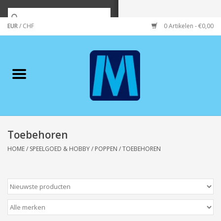
EUR
/
CHF
0 Artikelen - €0,00
Home
Merken
Verzorging
Wonen/koken/huishouden
Toebehoren
HOME
/
SPEELGOED & HOBBY
/
POPPEN
/
TOEBEHOREN
Koffie & thee
Wenskaarten
Zeeuws/Streek