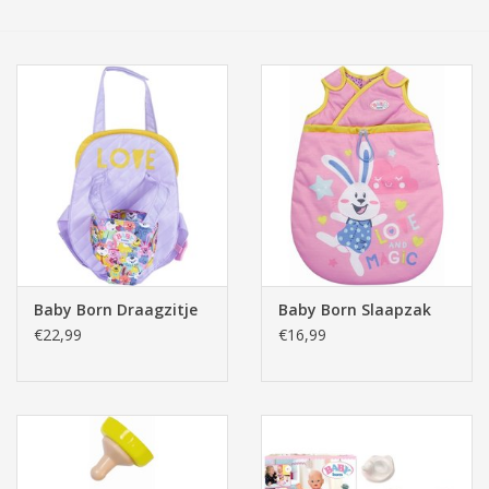
Tassen/Portemonnee
Boeken
Elektra
Baby & Peuter
Speelgoed & hobby
Baby Born Draagzitje
Baby Born Slaapzak
€22,99
€16,99
Cadeau & feest
Contact/Locatie
Veiligheid