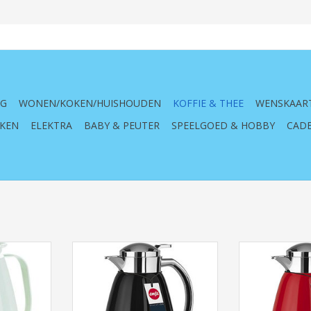
NG
WONEN/KOKEN/HUISHOUDEN
KOFFIE & THEE
WENSKAAR
KEN
ELEKTRA
BABY & PEUTER
SPEELGOED & HOBBY
CADE
ic Wit 1Lt
Emsa Isoleerkan 516527 Quick
Emsa Isoleer
Tip 1.0lt Campo Antraciet
516525 1.0l
NKELWAGEN
TOEVOEGEN AAN WINKELWAGEN
TOEVOEGEN AA