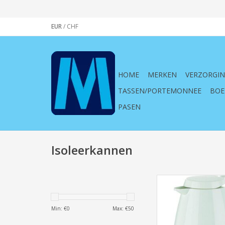
EUR
/
CHF
HOME
MERKEN
VERZORGI
TASSEN/PORTEMONNEE
BOE
PASEN
Isoleerkannen
Emsa Isoleerkan Bas
TOEVOEGEN AAN WI
Min: €
0
Max: €
50