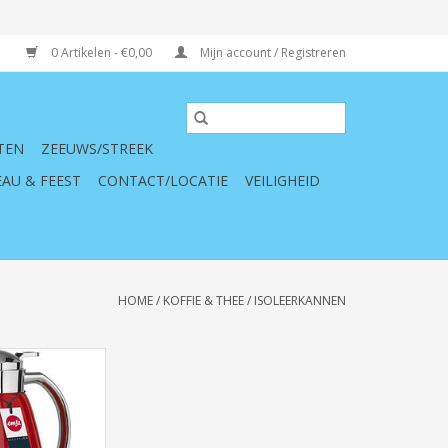
0 Artikelen - €0,00
Mijn account / Registreren
TEN
ZEEUWS/STREEK
AU & FEEST
CONTACT/LOCATIE
VEILIGHEID
HOME
/
KOFFIE & THEE
/
ISOLEERKANNEN
kan Quick Tip
t Rood Campo
N WINKELWAGEN