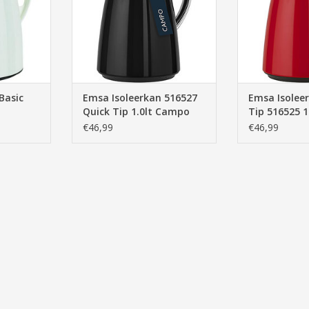
Basic
Emsa Isoleerkan 516527
Emsa Isolee
Quick Tip 1.0lt Campo
Tip 516525 1
Antraciet
Campo
€46,99
€46,99