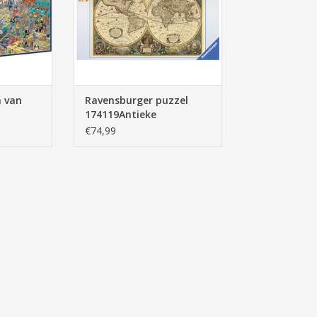
n van
Ravensburger puzzel
174119Antieke
00
Wereldkaart 5000 stukjes
€74,99