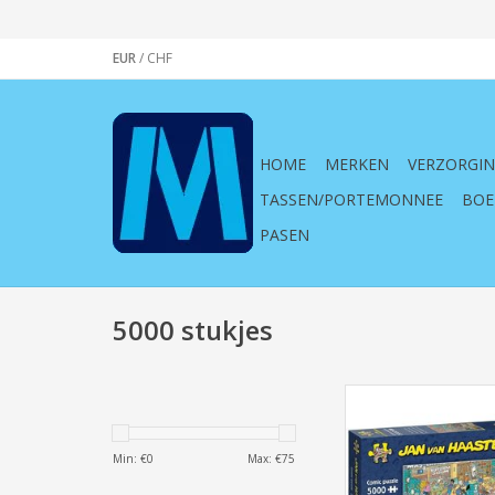
EUR
/
CHF
HOME
MERKEN
VERZORGI
TASSEN/PORTEMONNEE
BOE
PASEN
5000 stukjes
Jumbo Puzzel Jan van
20050 Muziekwinkel 5
TOEVOEGEN AAN WI
Min: €
0
Max: €
75