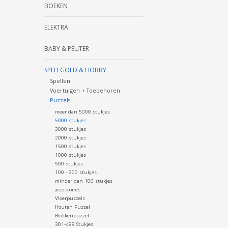
BOEKEN
ELEKTRA
BABY & PEUTER
SPEELGOED & HOBBY
Spellen
Voertuigen + Toebehoren
Puzzels
meer dan 5000 stukjes
5000 stukjes
3000 stukjes
2000 stukjes
1500 stukjes
1000 stukjes
500 stukjes
100 - 300 stukjes
minder dan 100 stukjes
accessoires
Vloerpuzzels
Houten Puzzel
Blokkenpuzzel
301-499 Stukjes