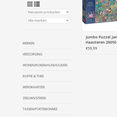
Jumbo Puzzel Ja
Haasteren 20050
MERKEN
Muziekwinkel 50
€59,99
stukjes
VERZORGING
WONEN/KOKEN/HUISHOUDEN
KOFFIE & THEE
WENSKAARTEN
ZEEUWS/STREEK
TASSEN/PORTEMONNEE