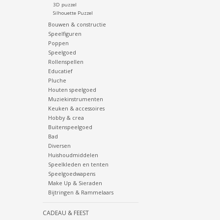
3D puzzel
Silhouette Puzzel
Bouwen & constructie
Speelfiguren
Poppen
Speelgoed
Rollenspellen
Educatief
Pluche
Houten speelgoed
Muziekinstrumenten
Keuken & accessoires
Hobby & crea
Buitenspeelgoed
Bad
Diversen
Huishoudmiddelen
Speelkleden en tenten
Speelgoedwapens
Make Up & Sieraden
Bijtringen & Rammelaars
CADEAU & FEEST