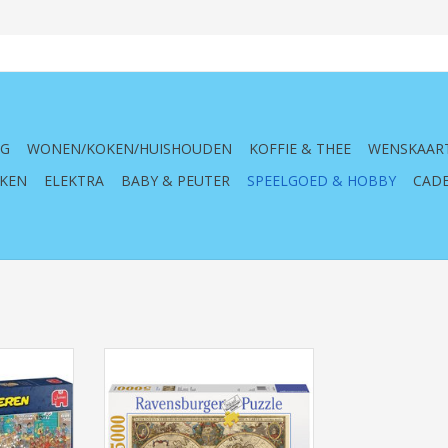
NG
WONEN/KOKEN/HUISHOUDEN
KOFFIE & THEE
WENSKAAR
KEN
ELEKTRA
BABY & PEUTER
SPEELGOED & HOBBY
CADE
 Haasteren
Ravensburger puzzel
000 stukjes
174119Antieke Wereldkaart 5000
stukjes
NKELWAGEN
TOEVOEGEN AAN WINKELWAGEN