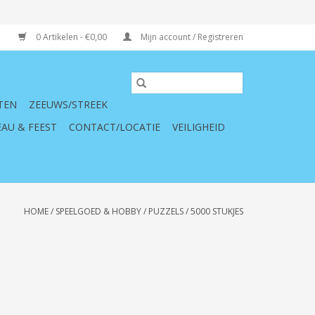
0 Artikelen - €0,00
Mijn account / Registreren
TEN
ZEEUWS/STREEK
AU & FEEST
CONTACT/LOCATIE
VEILIGHEID
HOME
/
SPEELGOED & HOBBY
/
PUZZELS
/
5000 STUKJES