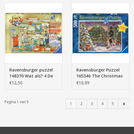
Ravensburger puzzel
Ravensburger Puzzel
148370 Wat als? 4 De
165346 The Christmas
verjaardag 500 stukjes
Shop 500 stukjes
€12,50
€10,99
Pagina 1 van 5
1
2
3
4
5