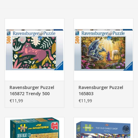
Tassen/Portemonnee
Boeken
Elektra
Baby & Peuter
Speelgoed & hobby
Ravensburger Puzzel
Ravensburger Puzzel
165872 Trendy 500
165803
Cadeau & feest
stukjes
Drakenfluisteraar - 500
€11,99
€11,99
stukjes
Contact/Locatie
Veiligheid