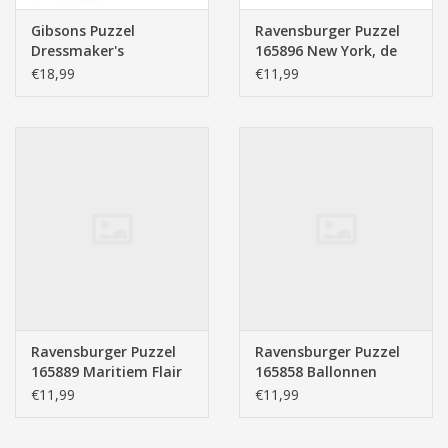
Gibsons Puzzel
Ravensburger Puzzel
Dressmaker's
165896 New York, de
Daughter 500XL
Stad die Nooit Slaapt
€18,99
€11,99
stukjes
(500 Stukjes)
Ravensburger Puzzel
Ravensburger Puzzel
165889 Maritiem Flair
165858 Ballonnen
(500 Stukjes)
Feestje (500 Stukjes)
€11,99
€11,99