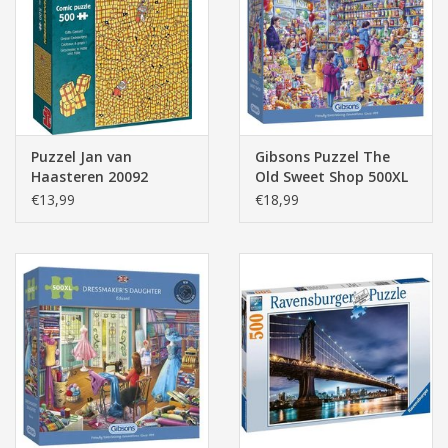
Pasen
Puzzel Jan van
Gibsons Puzzel The
Haasteren 20092
Old Sweet Shop 500XL
Expert Overal
stukjes
€13,99
€18,99
cadeautjes 500 stukjes