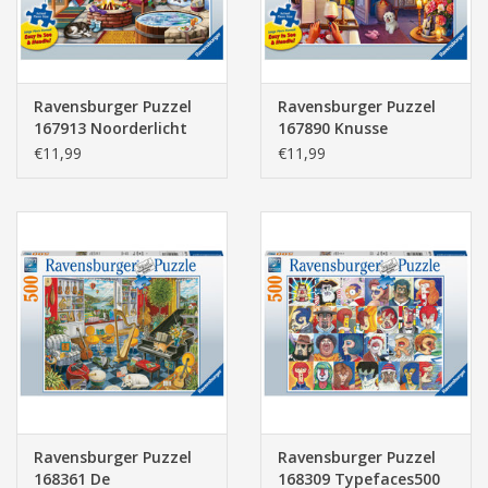
Ravensburger Puzzel
Ravensburger Puzzel
167913 Noorderlicht
167890 Knusse
500 stukjes XXL
Badkamer 500 stukjes
€11,99
€11,99
XXL
Ravensburger Puzzel
Ravensburger Puzzel
168361 De
168309 Typefaces500