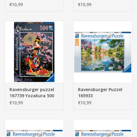
Muziekkamer 500
stukjes
€10,99
€10,99
stukje
Ravensburger puzzel
Ravensburger Puzzel
167739 Yozakura 500
165933
stukjes
Sprookjeskasteel
€10,99
€10,99
Moskou 500 stukjes