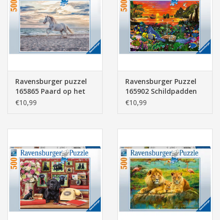
Ravensburger puzzel
Ravensburger Puzzel
165865 Paard op het
165902 Schildpadden
strand 500 stukjes
in het Rif 500 stukjes
€10,99
€10,99