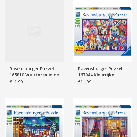
Ravensburger Puzzel
Ravensburger Puzzel
165810 Vuurtoren in de
167944 Kleurrijke
Avond (500 Stukjes)
Honden 500 stukjes
€11,99
€11,99
XXL