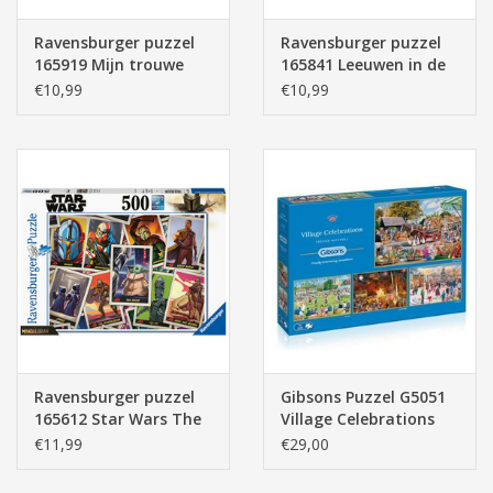
Ravensburger puzzel
Ravensburger puzzel
165919 Mijn trouwe
165841 Leeuwen in de
vrienden 500 stukjes
Savanne 500 stukjes
€10,99
€10,99
Ravensburger puzzel
Gibsons Puzzel G5051
165612 Star Wars The
Village Celebrations
Mandlorian "the Child"
4x500 stukjes
€11,99
€29,00
500 stukjes