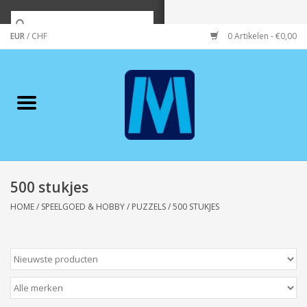
EUR
/
CHF
0 Artikelen - €0,00
Home
Merken
Verzorging
Wonen/koken/huishouden
500 stukjes
HOME
/
SPEELGOED & HOBBY
/
PUZZELS
/
500 STUKJES
Koffie & thee
Wenskaarten
Zeeuws/Streek