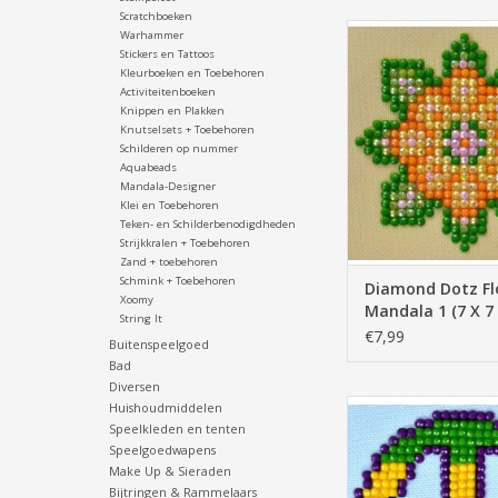
Scratchboeken
Diamond Dotz Flower
Warhammer
(7 X 7 cm)
Stickers en Tattoos
Kleurboeken en Toebehoren
TOEVOEGEN AAN WI
Activiteitenboeken
Knippen en Plakken
Knutselsets + Toebehoren
Schilderen op nummer
Aquabeads
Mandala-Designer
Klei en Toebehoren
Teken- en Schilderbenodigdheden
Strijkkralen + Toebehoren
Zand + toebehoren
Schmink + Toebehoren
Diamond Dotz Fl
Xoomy
Mandala 1 (7 X 7
String It
€7,99
Buitenspeelgoed
Bad
Diversen
Diamond Dotz Peace
Huishoudmiddelen
Speelkleden en tenten
TOEVOEGEN AAN WI
Speelgoedwapens
Make Up & Sieraden
Bijtringen & Rammelaars