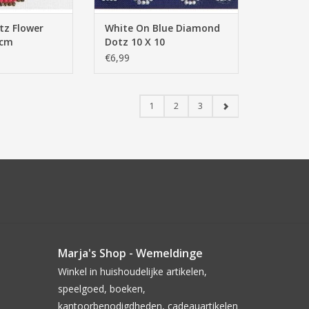
z Flower
White On Blue Diamond
0cm
Dotz 10 X 10
€6,99
1
2
3
Marja's Shop - Wemeldinge
Winkel in huishoudelijke artikelen,
speelgoed, boeken,
kantoorbenodigdheden, cadeauartikelen