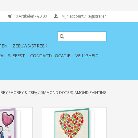
0 Artikelen - €0,00
Mijn account / Registreren
TEN
ZEEUWS/STREEK
AU & FEEST
CONTACT/LOCATIE
VEILIGHEID
OBBY
/
HOBBY & CREA
/
DIAMOND DOTZ/DIAMOND PAINTING
tz Wenskaart
Diamond Dotz Wenskaart Thank
me Baby
you Heart
N WINKELWAGEN
TOEVOEGEN AAN WINKELWAGEN