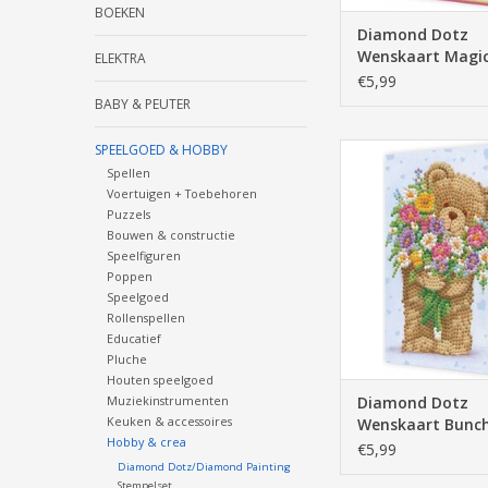
BOEKEN
Diamond Dotz
Wenskaart Magi
ELEKTRA
€5,99
BABY & PEUTER
SPEELGOED & HOBBY
Diamond Dotz Wensk
of Love
Spellen
Voertuigen + Toebehoren
TOEVOEGEN AAN WI
Puzzels
Bouwen & constructie
Speelfiguren
Poppen
Speelgoed
Rollenspellen
Educatief
Pluche
Houten speelgoed
Muziekinstrumenten
Diamond Dotz
Keuken & accessoires
Wenskaart Bunch
Hobby & crea
€5,99
Diamond Dotz/Diamond Painting
Stempelset