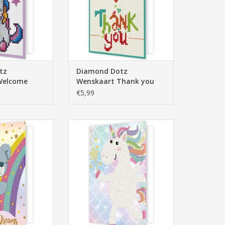
tz
Diamond Dotz
Welcome
Wenskaart Thank you
Heart
€5,99
Wenskaart Catch
Diamond Dotz Wenskaart
Dreams
Unicorn
N WINKELWAGEN
TOEVOEGEN AAN WINKELWAGEN