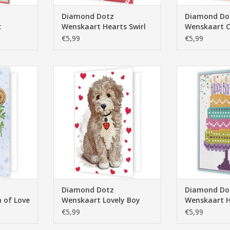
Diamond Dotz
Diamond Do
c
Wenskaart Hearts Swirl
Wenskaart C
Dreams
€5,99
€5,99
aart Bunch
Diamond Dotz Wenskaart Lovely
Diamond Dotz 
Boy
Birthd
NKELWAGEN
TOEVOEGEN AAN WINKELWAGEN
TOEVOEGEN AA
Diamond Dotz
Diamond Do
 of Love
Wenskaart Lovely Boy
Wenskaart 
Birthday Ta
€5,99
€5,99