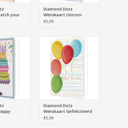
tz
Diamond Dotz
atch your
Wenskaart Unicorn
€5,99
Wenskaart Happy
Diamond Dotz Wenskaart
ay Taart
Gefeliciteerd Ballonnen
N WINKELWAGEN
TOEVOEGEN AAN WINKELWAGEN
tz
Diamond Dotz
Happy
Wenskaart Gefeliciteerd
art
Ballonnen
€5,99