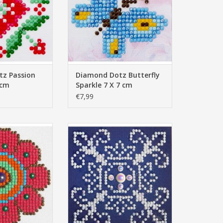
z Passion
Diamond Dotz Butterfly
 cm
Sparkle 7 X 7 cm
€7,99
 Flower Power
White On Blue Diamond Dotz 10
10cm
X 10
N WINKELWAGEN
TOEVOEGEN AAN WINKELWAGEN