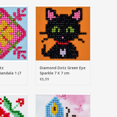
tz Patchwork
Diamond Dotz Green Eye Sparkle
 (7 X 7 cm)
7 X 7 cm
N WINKELWAGEN
tz
Diamond Dotz Green Eye
andala 1 (7
Sparkle 7 X 7 cm
€6,99
assion Flower 7
Diamond Dotz Butterfly Sparkle 7
7 cm
X 7 cm
N WINKELWAGEN