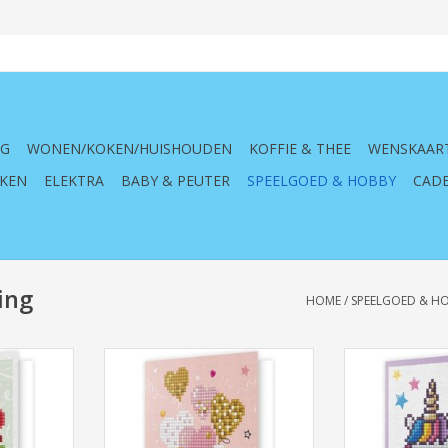
NG
WONEN/KOKEN/HUISHOUDEN
KOFFIE & THEE
WENSKAAR
KEN
ELEKTRA
BABY & PEUTER
SPEELGOED & HOBBY
CADE
ing
HOME
/
SPEELGOED & H
aart Love
Diamond Dotz wenskaart
Diamond Do
Balloons with Love
Welco
NKELWAGEN
TOEVOEGEN AAN WINKELWAGEN
TOEVOEGEN AA