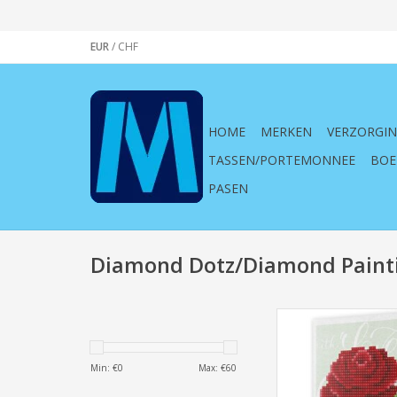
EUR
/
CHF
HOME
MERKEN
VERZORGI
TASSEN/PORTEMONNEE
BOE
PASEN
Diamond Dotz/Diamond Paint
Diamond Dotz Wensk
Rose
TOEVOEGEN AAN WI
Min: €
0
Max: €
60