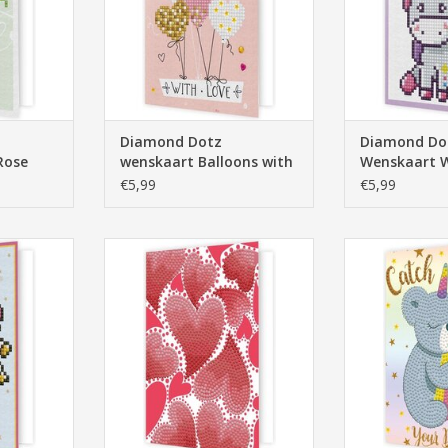
Diamond Dotz
Diamond Do
Rose
wenskaart Balloons with
Wenskaart 
Love
Baby
€5,99
€5,99
aart Magic
Diamond Dotz Wenskaart Hearts
Diamond Dotz 
Swirl
your 
NKELWAGEN
TOEVOEGEN AAN WINKELWAGEN
TOEVOEGEN AA