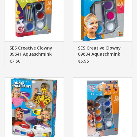
Pasen
SES Creative Clowny
SES Creative Clowny
09641 Aquaschmink
09634 Aquaschmink
4+3 Kleurenset
met Glitter
€7,50
€6,95