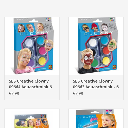
Tassen/Portemonnee
Boeken
Elektra
Baby & Peuter
Speelgoed & hobby
SES Creative Clowny
SES Creative Clowny
09664 Aquaschmink 6
09663 Aquaschmink - 6
Cadeau & feest
Kleuren
Kleuren
€7,99
€7,99
Contact/Locatie
Veiligheid