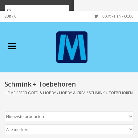
EUR
/
CHF
0 Artikelen - €0,00
Home
Merken
Verzorging
Wonen/koken/huishouden
Schmink + Toebehoren
HOME
/
SPEELGOED & HOBBY
/
HOBBY & CREA
/
SCHMINK + TOEBEHOREN
Koffie & thee
Wenskaarten
Zeeuws/Streek