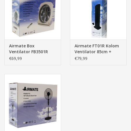
Pasen
Airmate Box
Airmate FT01R Kolom
Ventilator FB3501R
Ventilator 85cm +
35cm +
afstandbediening
€69,99
€79,99
afstanbediening +
timer