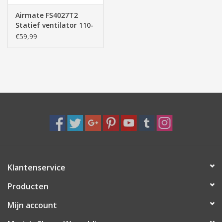
Airmate FS4027T2
Statief ventilator 110-
140cm + timer
€59,99
Klantenservice
Producten
Mijn account