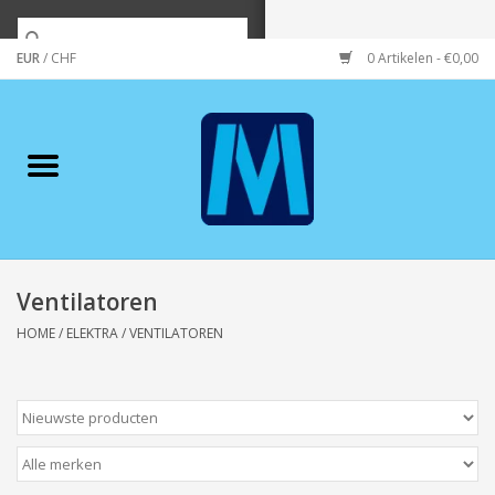
EUR
/
CHF
0 Artikelen - €0,00
Home
Merken
Verzorging
Wonen/koken/huishouden
Ventilatoren
HOME
/
ELEKTRA
/
VENTILATOREN
Koffie & thee
Wenskaarten
Zeeuws/Streek