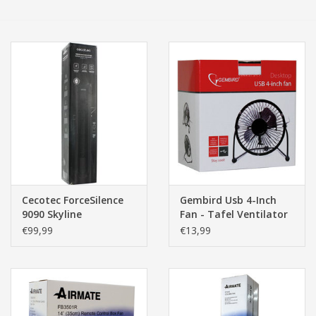
Tassen/Portemonnee
Boeken
Elektra
Baby & Peuter
Speelgoed & hobby
Cecotec ForceSilence
Gembird Usb 4-Inch
9090 Skyline
Fan - Tafel Ventilator
Cadeau & feest
kolomventilator
€99,99
€13,99
Contact/Locatie
Veiligheid