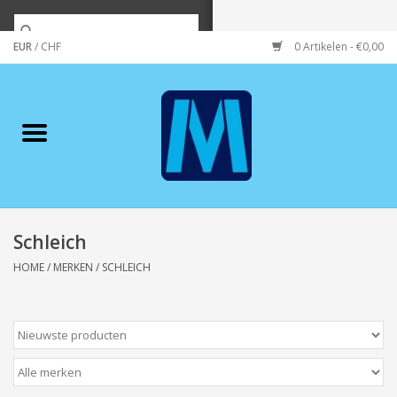
EUR
/
CHF
0 Artikelen - €0,00
Home
Merken
Verzorging
Wonen/koken/huishouden
Schleich
HOME
/
MERKEN
/
SCHLEICH
Koffie & thee
Wenskaarten
Zeeuws/Streek