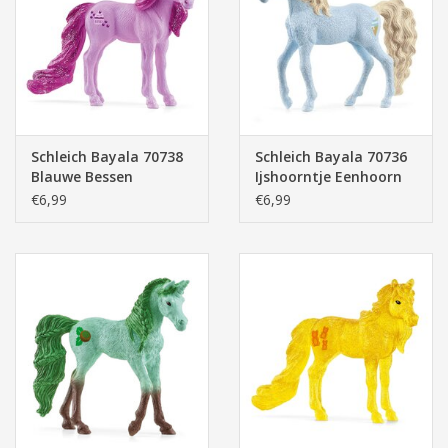
Pasen
Schleich Bayala 70738
Schleich Bayala 70736
Blauwe Bessen
Ijshoorntje Eenhoorn
Cupcake Eenhoorn
€6,99
€6,99