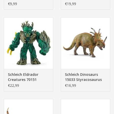
€9,99
€19,99
Schleich Eldrador
Schleich Dinosaurs
Creatures 70151
15033 Styracosaurus
Jungleheerser
€22,99
€16,99