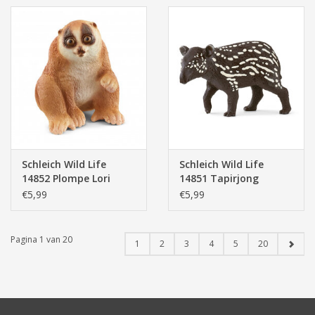
Schleich Wild Life
Schleich Wild Life
14852 Plompe Lori
14851 Tapirjong
€5,99
€5,99
Pagina 1 van 20
1
2
3
4
5
20