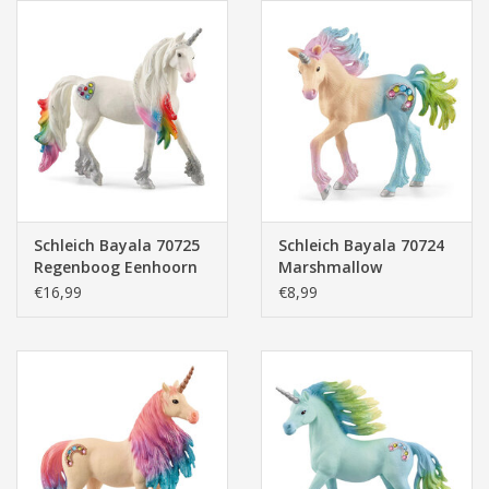
Schleich Bayala 70725
Schleich Bayala 70724
Regenboog Eenhoorn
Marshmallow
Hengst
Eenhoorn Veulen
€16,99
€8,99