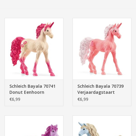
Tassen/Portemonnee
Boeken
Elektra
Baby & Peuter
Speelgoed & hobby
Schleich Bayala 70741
Schleich Bayala 70739
Donut Eenhoorn
Verjaardagstaart
Cadeau & feest
Eenhoorn
€6,99
€6,99
Contact/Locatie
Veiligheid