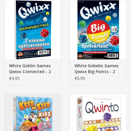
White Goblin Games
White Gobelin Games
Qwixx Connected - 2
Qwixx Big Points - 2
Scorebloks
Scorebloks
€4,95
€5,95