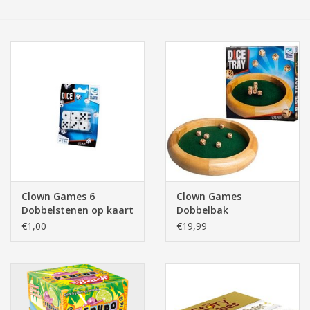
Tassen/Portemonnee
Boeken
Elektra
Baby & Peuter
Speelgoed & hobby
Clown Games 6
Clown Games
Dobbelstenen op kaart
Dobbelbak
Cadeau & feest
€1,00
€19,99
Contact/Locatie
Veiligheid