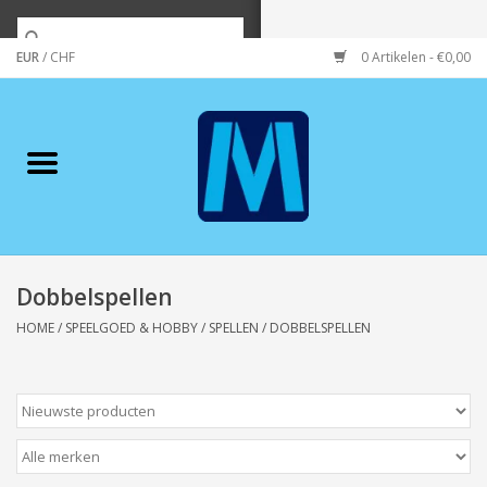
EUR
/
CHF
0 Artikelen - €0,00
Home
Merken
Verzorging
Wonen/koken/huishouden
Dobbelspellen
HOME
/
SPEELGOED & HOBBY
/
SPELLEN
/
DOBBELSPELLEN
Koffie & thee
Wenskaarten
Zeeuws/Streek