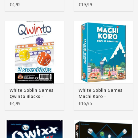
Dobbelspel
Dobbelspel
€4,95
€19,99
White Goblin Games
White Goblin Games
Qwinto Blocks -
Machi Koro -
Dobbelspel
Dobbelspel
€4,99
€16,95