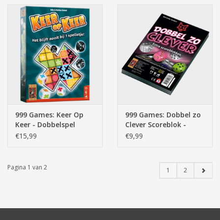
999 Games: Keer Op
999 Games: Dobbel zo
Keer - Dobbelspel
Clever Scoreblok -
Dobbelspel
€15,99
€9,99
Pagina 1 van 2
1
2