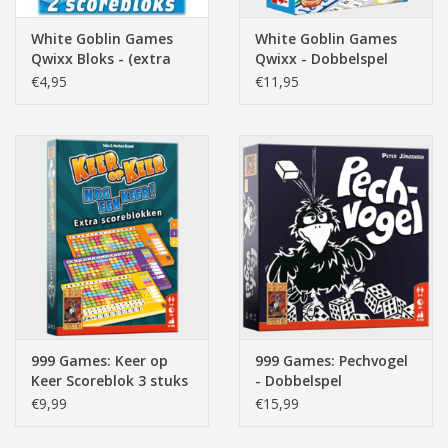
White Goblin Games
White Goblin Games
Qwixx Bloks - (extra
Qwixx - Dobbelspel
Scorebloks)
€4,95
€11,95
999 Games: Keer op
999 Games: Pechvogel
Keer Scoreblok 3 stuks
- Dobbelspel
Level 2, 3 en 4 -
€9,99
€15,99
Dobbelspel