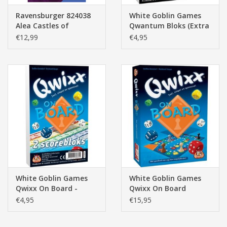
Ravensburger 824038
White Goblin Games
Alea Castles of
Qwantum Bloks (Extra
Burgundy dice –
Scorebloks)
€12,99
€4,95
Dobbelspel
White Goblin Games
White Goblin Games
Qwixx On Board -
Qwixx On Board
(Extra Scorebloks)
€4,95
€15,95