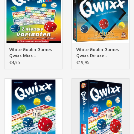
White Goblin Games
White Goblin Games
Qwixx Mixx -
Qwixx Deluxe -
Dobbelspel
Dobbelspel
€4,95
€19,95