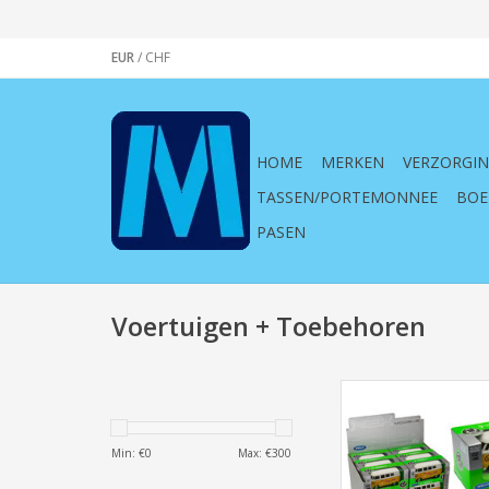
EUR
/
CHF
HOME
MERKEN
VERZORGI
TASSEN/PORTEMONNEE
BOE
PASEN
Voertuigen + Toebehoren
Welly Modelauto Vol
Bus Love 1963 ( 
TOEVOEGEN AAN WI
Min: €
0
Max: €
300