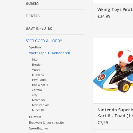
BOEKEN
Viking Toys Pira
ELEKTRA
€34,99
BABY & PEUTER
SPEELGOED & HOBBY
Super Mario, Padd
Mushroom, kart, au
Spellen
speed, carre
Voertuigen + Toebehoren
Siku
TOEVOEGEN AAN WI
Bruder
Vtech
Nikko RC
Paw Patrol
Hot Wheels
Carrera
City
Matchbox
Monster Jam
Nintendo Super 
Ninco RC
Kart 8 - Toad (1:4
Puzzels
Back Action
€7,99
Bouwen & constructie
Speelfiguren