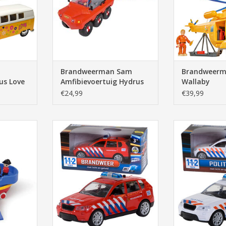
Brandweerman Sam
Brandweerm
us Love
Amfibievoertuig Hydrus
Wallaby
€24,99
€39,99
enschip
112 Brandweerauto met Licht en
112 Politie-Au
Geluid
Ge
NKELWAGEN
TOEVOEGEN AAN WINKELWAGEN
TOEVOEGEN AA