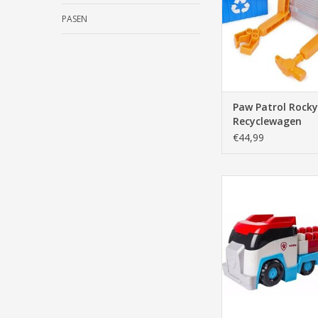
PASEN
Paw Patrol Rocky
Recyclewagen
€44,99
Ionix Paw Patroller 
38-delig
TOEVOEGEN AAN WI