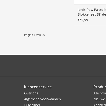
Ionix Paw Patroll
Blokkenset 38-de
€69,99
Pagina 1 van 25
Klantenservice
Produ
Over ons
Alle pro
Algemene voorwaarden
Nieuwe 
Disclaimer
Aanbied