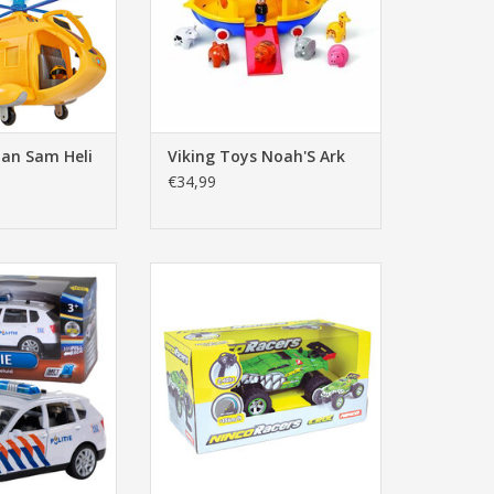
an Sam Heli
Viking Toys Noah'S Ark
€34,99
to met Licht en
Ninco Racers RC Croc
luid
TOEVOEGEN AAN WINKELWAGEN
N WINKELWAGEN