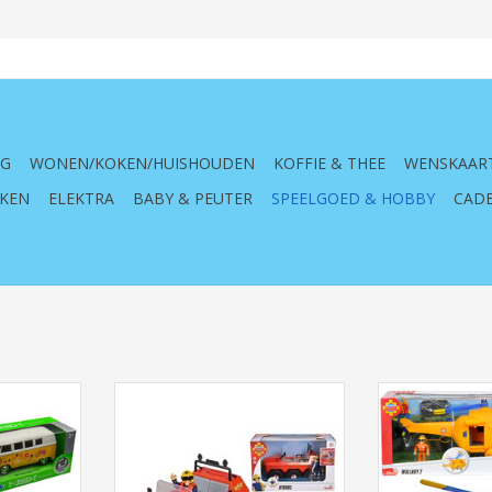
NG
WONEN/KOKEN/HUISHOUDEN
KOFFIE & THEE
WENSKAAR
KEN
ELEKTRA
BABY & PEUTER
SPEELGOED & HOBBY
CADE
kswagen T1
Brandweerman Sam
Brandweerman S
1:34 )
Amfibievoertuig Hydrus
TOEVOEGEN AA
NKELWAGEN
TOEVOEGEN AAN WINKELWAGEN