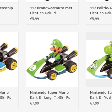
tenschip
112 Brandweerauto met
112 Politie-
Licht en Geluid
Licht en Gel
€5,99
€5,99
enstoel,
Nintendo Super Mario Kart 8 -
Nintendo Super
to, pull
Luigi (1:43) - Pull Back Action
Yoshi (1:43) - 
ra
TOEVOEGEN AAN WINKELWAGEN
TOEVOEGEN AA
NKELWAGEN
Mario
Nintendo Super Mario
Nintendo Su
3) - Pull
Kart 8 - Luigi (1:43) - Pull
Kart 8 - Yoshi
Back Action
Back Action
€7,99
€7,99