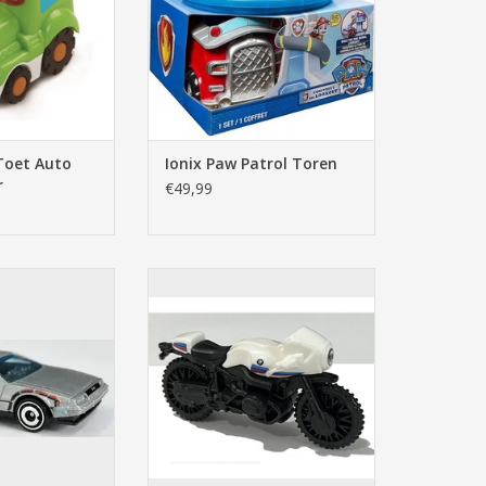
Toet Auto
Ionix Paw Patrol Toren
r
€49,99
k To The Future
Hot Wheels BMW R nineT Racer
e 167/250 HW
153/250 Retro Racers 10/10
Time 8/10
TOEVOEGEN AAN WINKELWAGEN