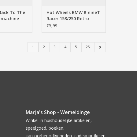
Back To The
Hot Wheels BMW R nineT
 machine
Racer 153/250 Retro
Screen Time
Racers 10/10
€5,99
1
2
3
4
5
25
Marja's Shop - Wemeldinge
Winkel in huishoudelijke artikelen,
speelgoed, boeken,
kantoorbenodigdheden, cadeauartikelen