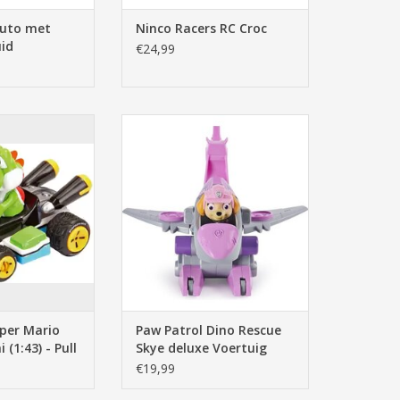
Auto met
Ninco Racers RC Croc
uid
€24,99
 Mario Kart 8 -
Paw Patrol Dino Rescue Skye
Pull Back Action
deluxe Voertuig (met frictie)
N WINKELWAGEN
TOEVOEGEN AAN WINKELWAGEN
per Mario
Paw Patrol Dino Rescue
 (1:43) - Pull
Skye deluxe Voertuig
(met frictie)
€19,99