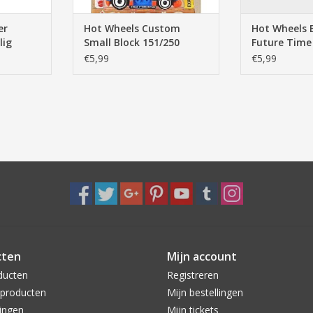
er
Hot Wheels Custom
Hot Wheels 
lig
Small Block 151/250
Future Time
Experimotors 8/10
167/250 HW 
€5,99
€5,99
8/10
cten
Mijn account
ducten
Registreren
producten
Mijn bestellingen
ingen
Mijn tickets