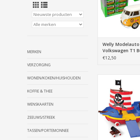
Welly Modelauto
Volkswagen T1 B
MERKEN
1963 ( 1:34 )
€12,50
VERZORGING
Viking Toys Pirat
WONEN/KOKEN/HUISHOUDEN
TOEVOEGEN AAN WI
KOFFIE & THEE
WENSKAARTEN
ZEEUWS/STREEK
TASSEN/PORTEMONNEE