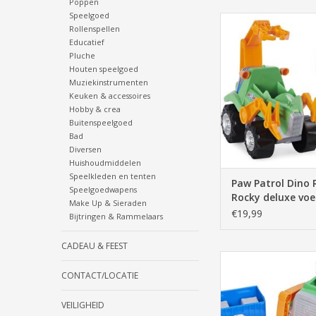
Poppen
Speelgoed
Paw Patrol Dino Res
Rollenspellen
deluxe voertuig (met
Educatief
TOEVOEGEN AAN WI
Pluche
Houten speelgoed
Muziekinstrumenten
Keuken & accessoires
Hobby & crea
Buitenspeelgoed
Bad
Diversen
Huishoudmiddelen
Speelkleden en tenten
Paw Patrol Dino 
Speelgoedwapens
Rocky deluxe voe
Make Up & Sieraden
(met frictie)
€19,99
Bijtringen & Rammelaars
CADEAU & FEEST
Paw Patrol Rocky Rec
vuilniswage
CONTACT/LOCATIE
TOEVOEGEN AAN WI
VEILIGHEID