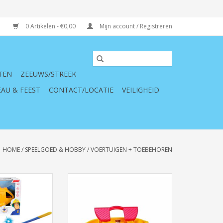
0 Artikelen - €0,00
Mijn account / Registreren
TEN
ZEEUWS/STREEK
AU & FEEST
CONTACT/LOCATIE
VEILIGHEID
HOME
/
SPEELGOED & HOBBY
/
VOERTUIGEN + TOEBEHOREN
am Heli Wallaby
Viking Toys Noah'S Ark
N WINKELWAGEN
TOEVOEGEN AAN WINKELWAGEN