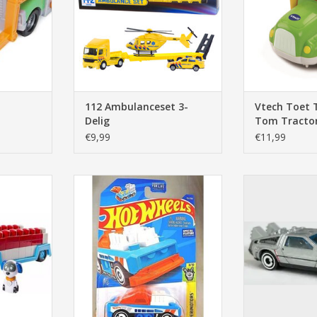
112 Ambulanceset 3-
Vtech Toet 
Delig
Tom Tracto
€9,99
€11,99
Blokkenset
Hot Wheels Custom Small Block
Hot Wheels Bac
151/250 Experimotors 8/10
Time machin
Screen 
NKELWAGEN
TOEVOEGEN AAN WINKELWAGEN