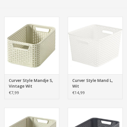
Tassen/Portemonnee
Boeken
Elektra
Baby & Peuter
Speelgoed & hobby
Curver Style Mandje S,
Curver Style Mand L,
Vintage Wit
Wit
Cadeau & feest
(28,5x19x13 cm)
€7,99
€14,99
Contact/Locatie
Veiligheid