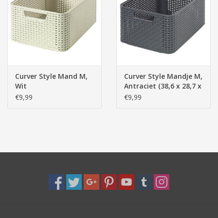
Pasen
Curver Style Mand M,
Curver Style Mandje M,
Wit
Antraciet (38,6 x 28,7 x
17 cm)
€9,99
€9,99