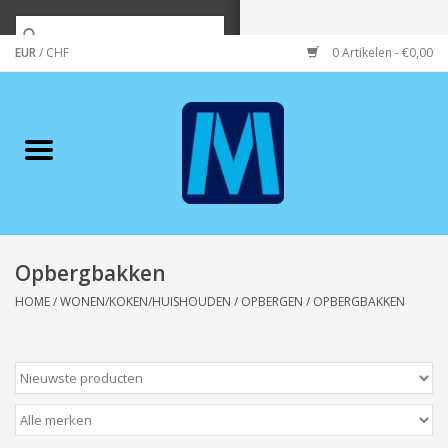
EUR
/
CHF
0 Artikelen - €0,00
Home
Merken
Verzorging
Wonen/koken/huishouden
Opbergbakken
HOME
/
WONEN/KOKEN/HUISHOUDEN
/
OPBERGEN
/
OPBERGBAKKEN
Koffie & thee
Wenskaarten
Zeeuws/Streek