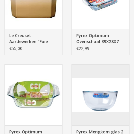
Le Creuset
Pyrex Optimum
Aardewerken "Foie
Ovenschaal 39X28X7
Gras" Terrine met
3.8Lt
€55,00
€22,99
Pers, Beige (19cm, 0.6l)
Pyrex Optimum
Pyrex Mengkom glas 2