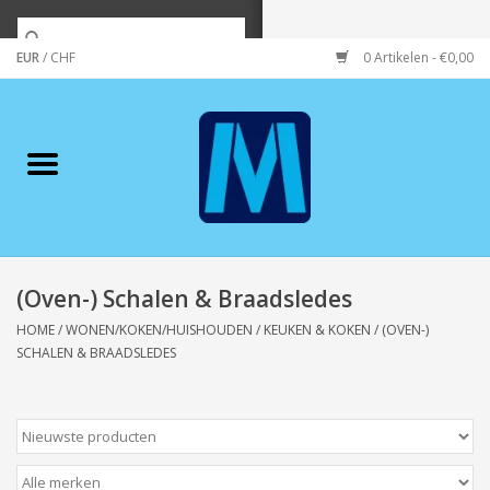
EUR
/
CHF
0 Artikelen - €0,00
Home
Merken
Verzorging
Wonen/koken/huishouden
(Oven-) Schalen & Braadsledes
HOME
/
WONEN/KOKEN/HUISHOUDEN
/
KEUKEN & KOKEN
/
(OVEN-)
Koffie & thee
SCHALEN & BRAADSLEDES
Wenskaarten
Zeeuws/Streek