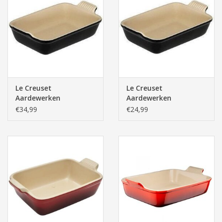
Pasen
Le Creuset
Le Creuset
Aardewerken
Aardewerken
Rechthoekige
Rechthoekige
€34,99
€24,99
Ovenschaal,
Ovenschaal,
Ebbenzwart (19cm,
Ebbenzwart (17cm)
1.08l)