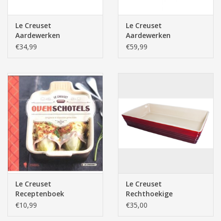
Le Creuset
Le Creuset
Aardewerken
Aardewerken
Rechthoekige
Rechthoekige
€34,99
€59,99
Ovenschaal,
Ovenschaal,
Kersenrood (19cm,
Kersenrood (32cm,
1.08l)
3.85l)
Le Creuset
Le Creuset
Receptenboek
Rechthoekige
Ovenschotels NL
Stapelbare Schotels,
€10,99
€35,00
Kersenrood (32x19cm,