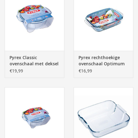
Pyrex Classic
Pyrex rechthoekige
ovenschaal met deksel
ovenschaal Optimum
29x23x14cm 3.5lt
31x20x6cm 2.1lt
€19,99
€16,99