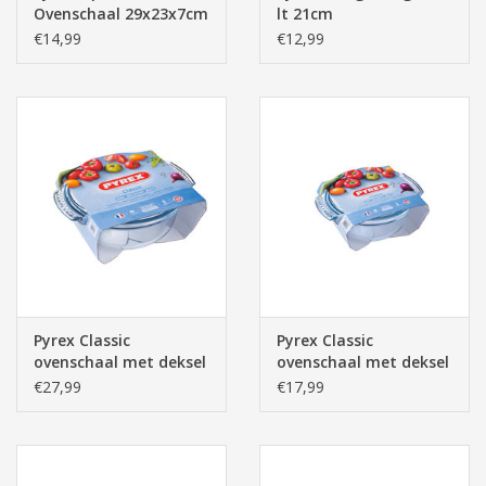
Ovenschaal 29x23x7cm
lt 21cm
2.3lt
€14,99
€12,99
Pyrex Classic
Pyrex Classic
ovenschaal met deksel
ovenschaal met deksel
32x27x14cm 4.9lt
25x20x11cm 2.1lt
€27,99
€17,99