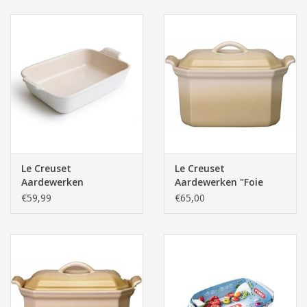
2.3l)
Le Creuset
Le Creuset
Aardewerken
Aardewerken "Foie
Rechthoekige
Gras" Terrine met
€59,99
€65,00
Ovenschaal, Katoen
Pers, Beige (21cm, 0.8l)
Mat (32cm, 3.85l)