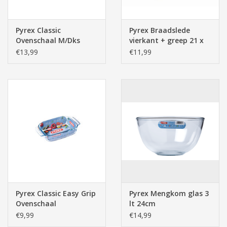
Pyrex Classic
Pyrex Braadslede
Ovenschaal M/Dks
vierkant + greep 21 x
22X17X10 1Lt
21cm
€13,99
€11,99
Pyrex Classic Easy Grip
Pyrex Mengkom glas 3
Ovenschaal
lt 24cm
22X13X5cm 0,5Lt
€9,99
€14,99